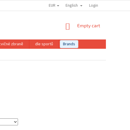
EUR
English
Login
SHOPPING
Empty cart
CART
cvičné zbraně
dle sportů
Brands