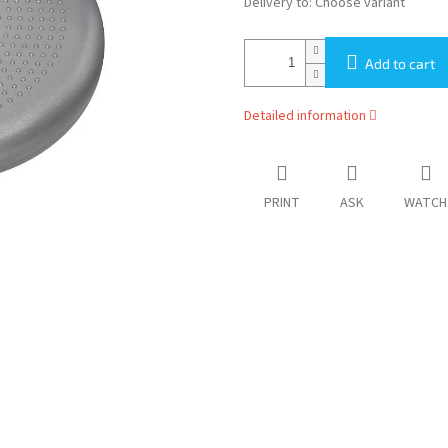
Delivery to:
Choose variant
Add to cart
Detailed information
PRINT
ASK
WATCH