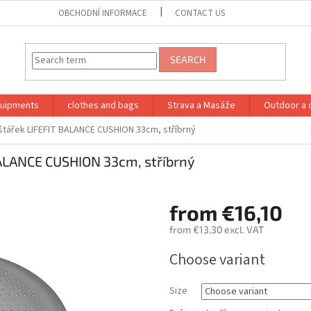
OBCHODNÍ INFORMACE
CONTACT US
SEARCH
quipments
clothes and bags
Strava a Masáže
Outdoor a 
štářek LIFEFIT BALANCE CUSHION 33cm, stříbrný
BALANCE CUSHION 33cm, stříbrný
from
€16,10
from
€13,30
excl. VAT
Measure
Choose variant
price:
Size