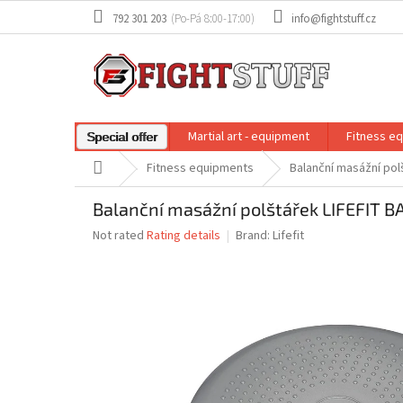
Skip
792 301 203
info@fightstuff.cz
to
content
Martial art - equipment
Fitness e
Special offer
Home
Fitness equipments
Balanční masážní pol
Balanční masážní polštářek LIFEFIT 
The
Not rated
Rating details
Brand:
Lifefit
average
product
rating
is
0,0
out
of
5
stars.