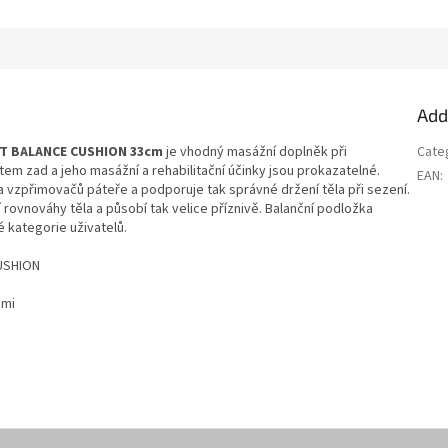
Add
FIT BALANCE CUSHION 33cm
je vhodný masážní doplněk při
Cate
stem zad a jeho masážní a rehabilitační účinky jsou prokazatelné.
EAN
:
 a vzpřimovačů páteře a podporuje tak správné držení těla při sezení.
í rovnováhy těla a působí tak velice příznivě. Balanční podložka
 kategorie uživatelů.
CUSHION
ami