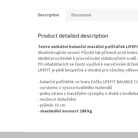
Description
Discussion
Product detailed description
Tento unikátní balanční masážní polštářek LIFE
dlouhotrvajícím sezení. Působí tak příznivě proti bole
Ideální prostředek k procvičování stabilizačních svalů
Při rehabilitacích se často využívá k nacvičování držen
LIFEFIT je plně bezpečná a vhodná pro všechny věkové
- balanční polštářek ve tvaru čočky LIFEFIT BALANCE 
- vyrobeno z vysoce kvalitního materiálů
- jedna strana s masážními výstupky a druhá s bodlink
- možnost dohuštění
- průměr 33 cm
- maximální nosnost 180 kg
F