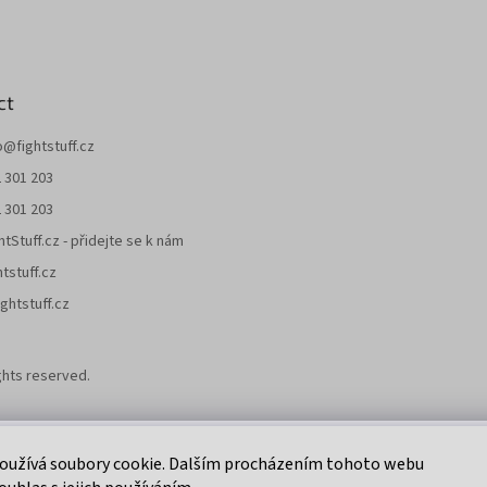
ct
o
@
fightstuff.cz
 301 203
 301 203
htStuff.cz - přidejte se k nám
htstuff.cz
ghtstuff.cz
rights reserved.
Klikni na super eshop pro cyklisty a bikery.
oužívá soubory cookie. Dalším procházením tohoto webu