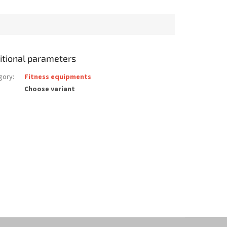
itional parameters
gory
:
Fitness equipments
Choose variant