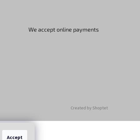
We accept online payments
Created by Shoptet
Accept