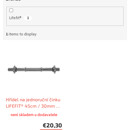
Lifefit®
1
1
items to display
L
i
s
t
o
f
p
r
o
Hřídel na jednoruční činku
d
LIFEFIT® 45cm / 30mm vč.
u
matic
není skladem u dodavatele
c
€20,30
t