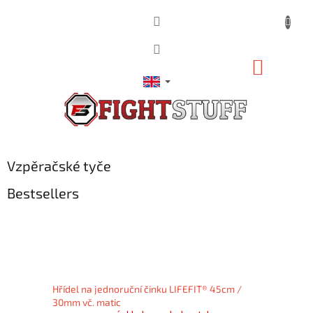
Skip
to
content
SHOPP
CART
Vzpěračské tyče
Bestsellers
Hřídel na jednoruční činku LIFEFIT® 45cm /
30mm vč. matic