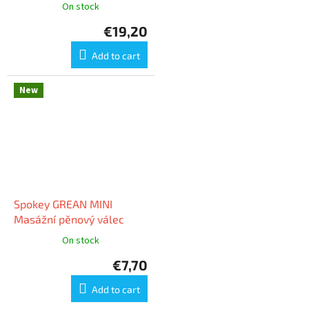
On stock
€19,20
Add to cart
New
Spokey GREAN MINI
Masážní pěnový válec
On stock
€7,70
Add to cart