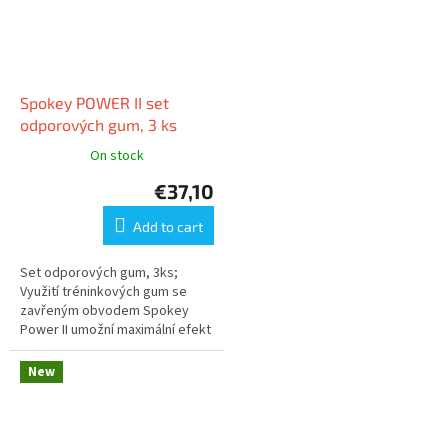
Spokey POWER II set
odporových gum, 3 ks
On stock
€37,10
Add to cart
Set odporových gum, 3ks;
Využití tréninkových gum se
zavřeným obvodem Spokey
Power II umožní maximální efekt
z tréninku a zaměření se na
jednotlivé svalové partie.
New
KVALITA; Na...