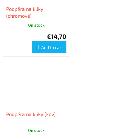
Podpěra na kliky
(chromové)
On stock
€14,70
Add to cart
Podpěra na kliky (kov)
On stock