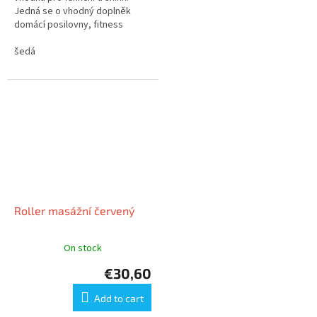
Jedná se o vhodný doplněk
domácí posilovny, fitness
studia, nebo komerční
posilovny. Guma nabízí různé
šedá
varianty...
Roller masážní červený
On stock
€30,60
Add to cart