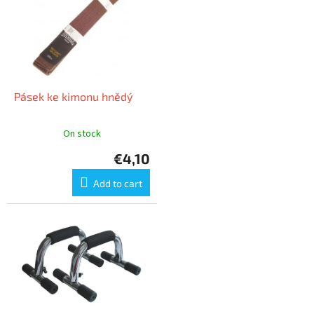
Pásek ke kimonu hnědý
On stock
€4,10
Add to cart