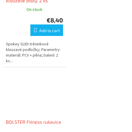
klouzavé disky, 2 ks
On stock
€8,40
Add to cart
Spokey SLIDI tréninkové
klouzavé podložky; Parametry:
materiál: PCV + pěna; balení: 2
ks...
BOLSTER Fitness rukavice