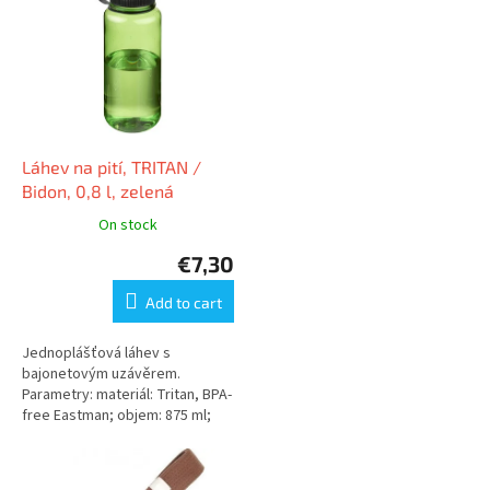
s
s
o
t
r
o
t
f
i
p
n
r
g
o
Láhev na pití, TRITAN /
d
Bidon, 0,8 l, zelená
u
On stock
c
€7,30
t
s
Add to cart
Jednoplášťová láhev s
bajonetovým uzávěrem.
Parametry: materiál: Tritan, BPA-
free Eastman; objem: 875 ml;
rozměr: průměr: 8,5 cm / výška:
20,5 cm; šroubovací uzávěr...