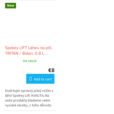
New
Spokey LIFT Láhev na pití,
TRITAN / Bidon, 0,8 l,
zelená
On stock
€8
Add to cart
Dodržujte správný pitný režim s
láhví Spokey Lift. KVALITA; Na
naše produkty klademe velmi
vysoké nároky, z toho důvodu
dbáme na to, aby na jejich