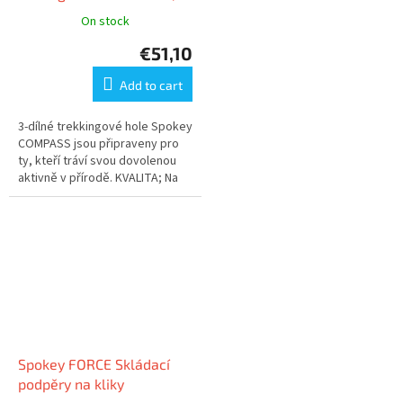
zeleno-stříbrné
On stock
€51,10
Add to cart
3-dílné trekkingové hole Spokey
COMPASS jsou připraveny pro
ty, kteří tráví svou dovolenou
aktivně v přírodě. KVALITA; Na
naše produkty klademe velmi
vysoké nároky, z toho...
Spokey FORCE Skládací
podpěry na kliky