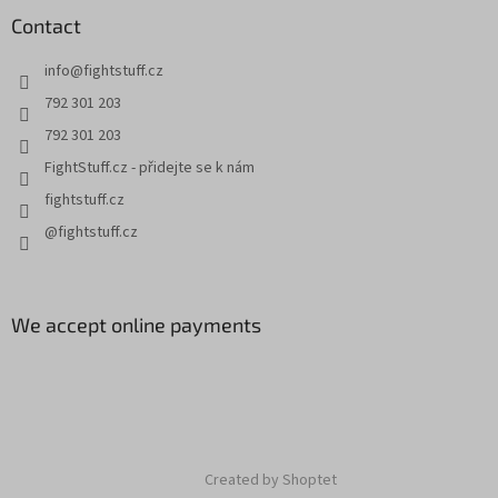
Contact
info
@
fightstuff.cz
792 301 203
792 301 203
FightStuff.cz - přidejte se k nám
fightstuff.cz
@fightstuff.cz
We accept online payments
Created by Shoptet