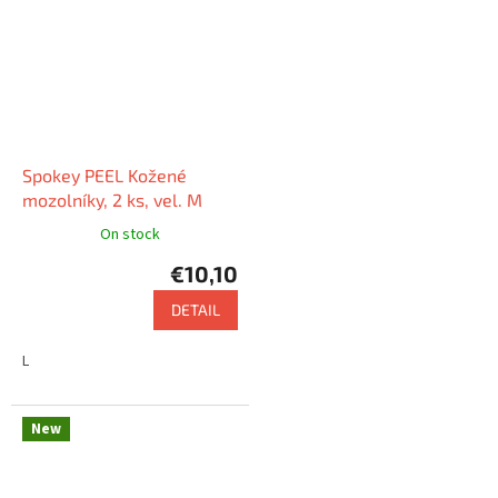
toho...
Spokey PEEL Kožené
mozolníky, 2 ks, vel. M
On stock
€10,10
DETAIL
L
New