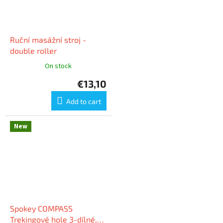
Ruční masážní stroj -
double roller
On stock
€13,10
Add to cart
New
Spokey COMPASS
Trekingové hole 3-dílné,