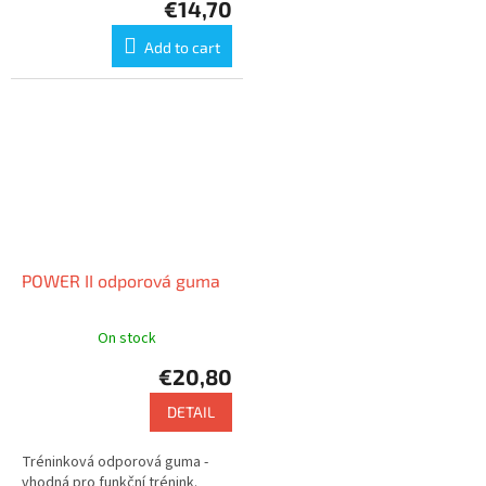
€14,70
Add to cart
POWER II odporová guma
On stock
€20,80
DETAIL
Tréninková odporová guma -
vhodná pro funkční trénink.