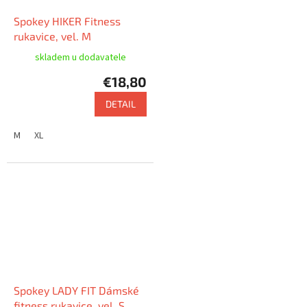
Spokey HIKER Fitness
rukavice, vel. M
skladem u dodavatele
€18,80
DETAIL
M
XL
Spokey LADY FIT Dámské
fitness rukavice, vel. S