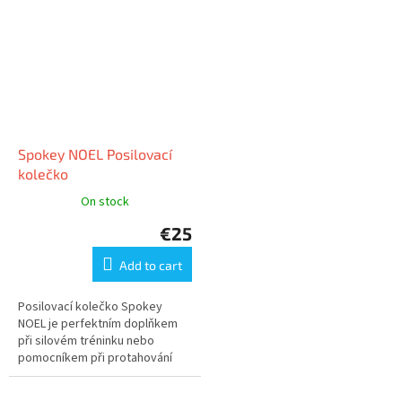
výrobu byly použity materiály...
Spokey NOEL Posilovací
kolečko
On stock
€25
Add to cart
Posilovací kolečko Spokey
NOEL je perfektním doplňkem
při silovém tréninku nebo
pomocníkem při protahování
těla. KVALITA; Na naše produkty
klademe velmi vysoké nároky, z