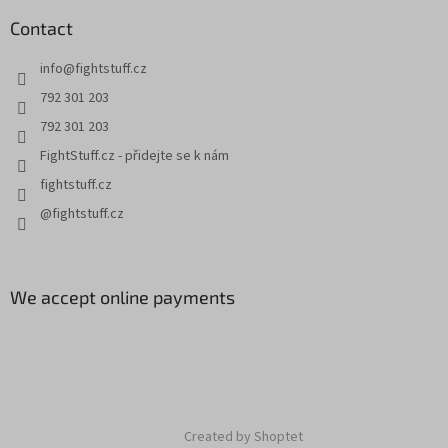
Contact
info
@
fightstuff.cz
792 301 203
792 301 203
FightStuff.cz - přidejte se k nám
fightstuff.cz
@fightstuff.cz
We accept online payments
Created by Shoptet