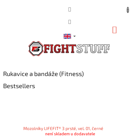
Skip
to
content
SHOPP
CART
Rukavice a bandáže (Fitness)
Bestsellers
Mozolníky LIFEFIT® 3 prsté, vel. 01, černé
není skladem u dodavatele