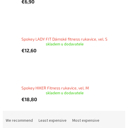
€6,90
Spokey LADY FIT Dámské fitness rukavice, vel. S
skladem u dodavatele
€12,60
Spokey HIKER Fitness rukavice, vel. M
skladem u dodavatele
€18,80
P
r
We recommend
Least expensive
Most expensive
o