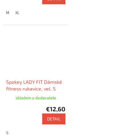
M
XL
Spokey LADY FIT Dámské
fitness rukavice, vel. S
skladem u dodavatele
€12,60
DETAIL
S