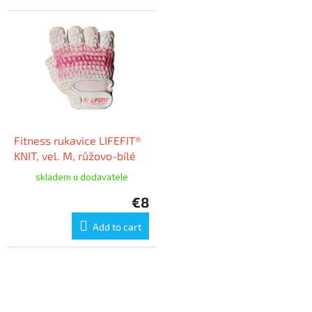
Fitness rukavice LIFEFIT®
KNIT, vel. M, růžovo-bílé
skladem u dodavatele
€8
Add to cart