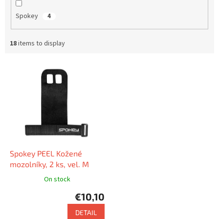
Spokey
4
18
items to display
L
i
s
t
o
f
p
r
o
Spokey PEEL Kožené
d
mozolníky, 2 ks, vel. M
u
On stock
c
€10,10
t
s
DETAIL