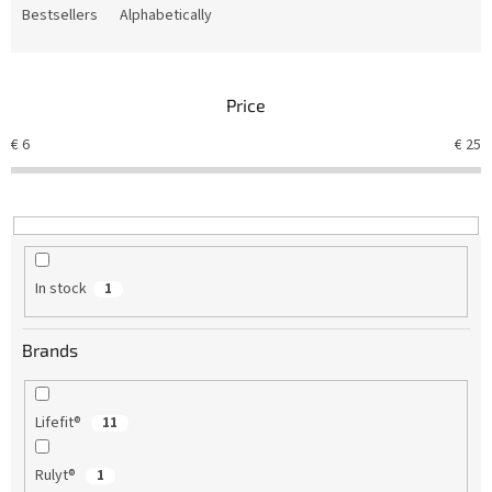
d
Bestsellers
Alphabetically
u
c
t
Price
s
o
€
6
€
25
r
t
i
n
g
In stock
1
Brands
Lifefit®
11
Rulyt®
1