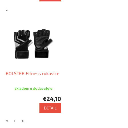
L
BOLSTER Fitness rukavice
skladem u dodavatele
€24,10
DETAIL
M
L
XL