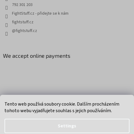
792 301 203
FightStuff.cz - přidejte se k nám
fightstuff.cz
@fightstuff.cz
We accept online payments
Created by Shoptet
Tento web používá soubory cookie. Dalším procházením
tohoto webu vyjadřujete souhlas s jejich používáním.
Copyright 2026
FightStuff - MMA, box, muay thai
. All rights
reserved.
Settings