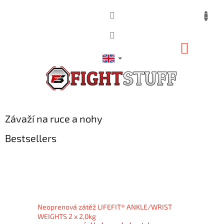
Skip
to
content
SHOPP
CART
Závaží na ruce a nohy
Bestsellers
Neoprenová zátěž LIFEFIT® ANKLE/WRIST
WEIGHTS 2 x 2,0kg