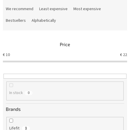
P
r
We recommend
Least expensive
Most expensive
o
d
Bestsellers
Alphabetically
u
c
t
Price
s
o
€
10
€
22
r
t
i
n
g
In stock
0
Brands
Lifefit
1