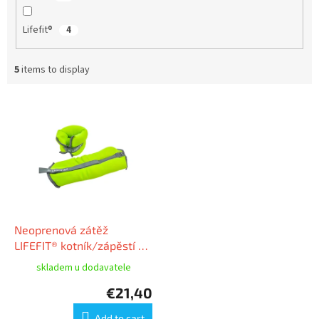
Lifefit®
4
5
items to display
L
i
s
t
o
f
p
r
o
Neoprenová zátěž
d
LIFEFIT® kotník/zápěstí S2
u
2x3,0kg
skladem u dodavatele
c
€21,40
t
s
Add to cart