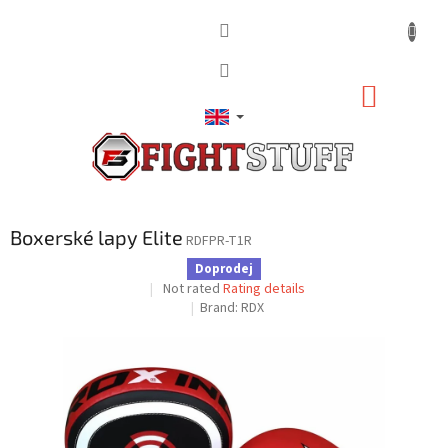
Skip
to
content
SHOPP
CART
Boxerské lapy Elite
RDFPR-T1R
Doprodej
The
Not rated
Rating details
average
Brand:
RDX
product
rating
is
0,0
out
of
5