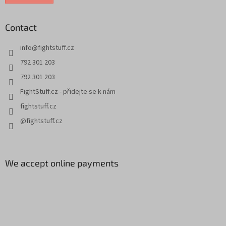
Contact
info
@
fightstuff.cz
792 301 203
792 301 203
FightStuff.cz - přidejte se k nám
fightstuff.cz
@fightstuff.cz
We accept online payments