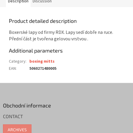
Description
Discussion
Product detailed description
Boxerské lapy od firmy RDX. Lapy sedí dobře na ruce.
Přední část je tvořena gelovou vrstvou .
Additional parameters
Category
:
boxing mitts
EAN
:
5060271480005
F
o
o
t
Obchodní informace
e
CONTACT
r
ARCHIVES