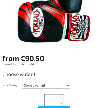
from
€90,50
from
€74,80
excl. VAT
Measure
Choose variant
price:
Size/weight