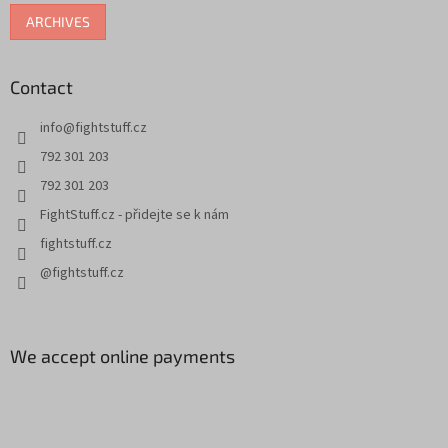
ARCHIVES
Contact
info
@
fightstuff.cz
792 301 203
792 301 203
FightStuff.cz - přidejte se k nám
fightstuff.cz
@fightstuff.cz
We accept online payments