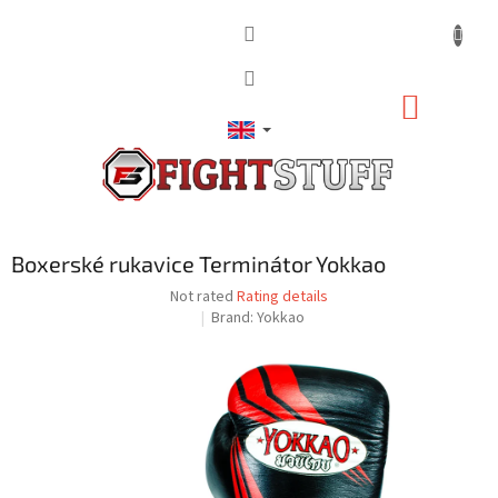
Skip
to
content
SHOPP
CART
Boxerské rukavice Terminátor Yokkao
The
Not rated
Rating details
average
Brand:
Yokkao
product
rating
is
0,0
out
of
5
stars.