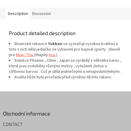
Description
Discussion
Product detailed description
Boxerské rukavice
Yokkao
se vyznačují vysokou kvalitou a
toto z nich dělá jedničku ve vybavení pro bojové sporty . Hlavně
pro
Muay Thai
(thajský
box
)
Kolekce Phoenix , Chine , Japan se vyrábějí z několika barev ,
které jsou ozdoběny různými motivy , vytažené zlatou a
stříbrnou barvou . Což je dělá jedinečnými a nenapodobitelnými .
Kvalita kůže byla prvořadá před výrobou těchto rukavic .
F
o
o
t
Obchodní informace
e
CONTACT
r