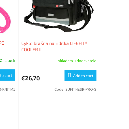
PE
Cyklo brašna na řidítka LIFEFIT®
COOLER II
On stock
skladem u dodavatele
to cart
Add to cart
€26,70
R-KNITM1
Code:
SUFITNESR-PRO-S