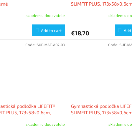
erné
SLIMFIT PLUS, 173x58x0,6cm
skladem u dodavatele
skladem u do
Add to cart
Add 
€18,70
Code:
SUF-MAT-A02-03
Code:
SUF-MA
stická podložka LIFEFIT®
Gymnastická podložka LIFEF
IT PLUS, 173x58x0,6cm,
SLIMFIT PLUS, 173x58x0,6cm
e růžová
světle zelená
skladem u dodavatele
skladem u do