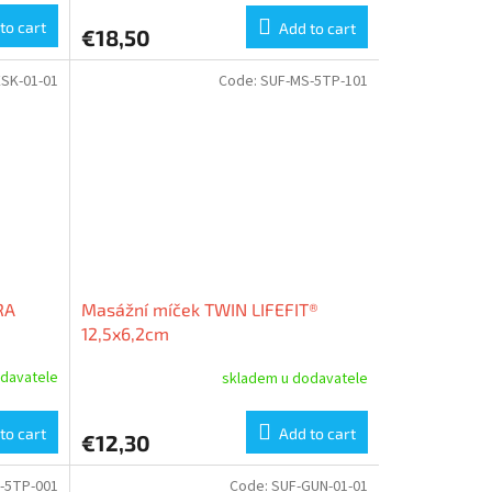
to cart
Add to cart
€18,50
SK-01-01
Code:
SUF-MS-5TP-101
RA
Masážní míček TWIN LIFEFIT®
12,5x6,2cm
davatele
skladem u dodavatele
to cart
Add to cart
€12,30
-5TP-001
Code:
SUF-GUN-01-01