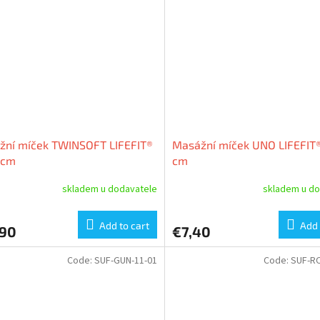
žní míček TWINSOFT LIFEFIT®
Masážní míček UNO LIFEFIT®
0cm
cm
skladem u dodavatele
skladem u do
Add to cart
Add 
,90
€7,40
Code:
SUF-GUN-11-01
Code:
SUF-RO