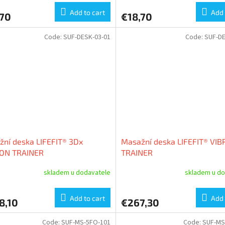
Add to cart
Add 
,70
€18,70
Code:
SUF-DESK-03-01
Code:
SUF-DE
ní deska LIFEFIT® 3Dx
Masažní deska LIFEFIT® VIB
ON TRAINER
TRAINER
skladem u dodavatele
skladem u do
Add to cart
Add 
8,10
€267,30
Code:
SUF-MS-5FO-101
Code:
SUF-MS