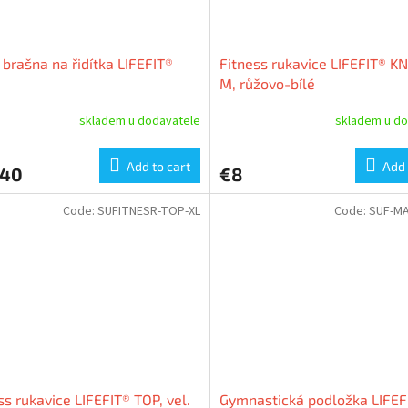
 brašna na řidítka LIFEFIT®
Fitness rukavice LIFEFIT® KNI
M, růžovo-bílé
skladem u dodavatele
skladem u do
Add to cart
Add 
,40
€8
Code:
SUFITNESR-TOP-XL
Code:
SUF-MA
ss rukavice LIFEFIT® TOP, vel.
Gymnastická podložka LIFEF