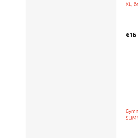
XL, č
€16
Gymna
SLIMF
světl