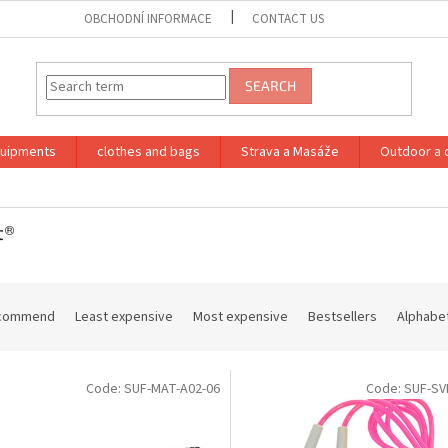
OBCHODNÍ INFORMACE
CONTACT US
SEARCH
quipments
clothes and bags
Strava a Masáže
Outdoor a 
t®
commend
Least expensive
Most expensive
Bestsellers
Alphabet
Code:
SUF-MAT-A02-06
Code:
SUF-SV