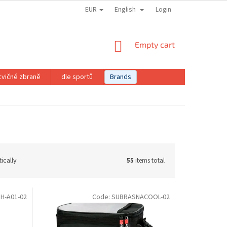
EUR
English
Login
SHOPPING
Empty cart
CART
cvičné zbraně
dle sportů
Brands
ically
55
items total
IH-A01-02
Code:
SUBRASNACOOL-02