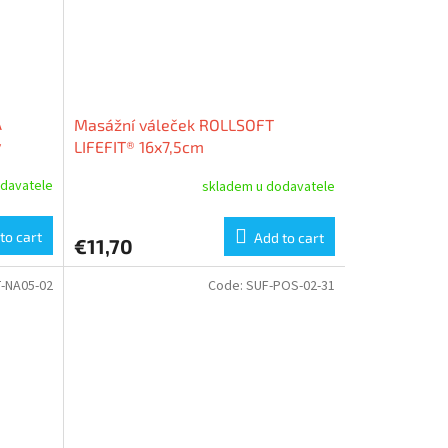
A
Masážní váleček ROLLSOFT
ý
LIFEFIT® 16x7,5cm
davatele
skladem u dodavatele
to cart
Add to cart
€11,70
-NA05-02
Code:
SUF-POS-02-31