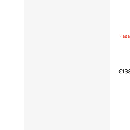
Masáž
€13