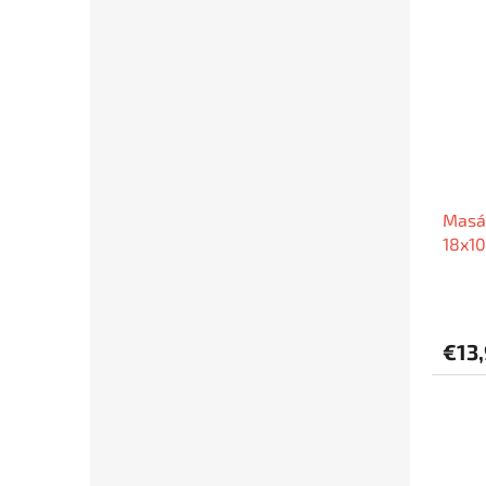
Masá
18x1
€13