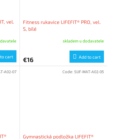
T, vel.
Fitness rukavice LIFEFIT® PRO, vel.
S, bílé
davatele
skladem u dodavatele
to cart
Add to cart
€16
T-A02-07
Code:
SUF-MAT-A02-05
IT®
Gymnastická podložka LIFEFIT®