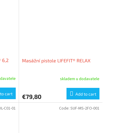
 6,2
Masážní pistole LIFEFIT® RELAX
davatele
skladem u dodavatele
to cart
Add to cart
€79,80
L-C01-01
Code:
SUF-MS-2FO-001