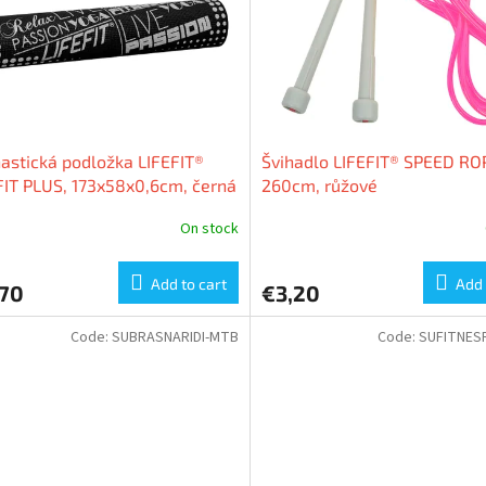
stická podložka LIFEFIT®
Švihadlo LIFEFIT® SPEED RO
IT PLUS, 173x58x0,6cm, černá
260cm, růžové
On stock
Add to cart
Add 
,70
€3,20
Code:
SUBRASNARIDI-MTB
Code:
SUFITNES