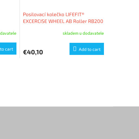
Posilovací kolečko LIFEFIT®
EXCERCISE WHEEL AB Roller RB200
davatele
skladem u dodavatele
to cart
Add to cart
€40,10