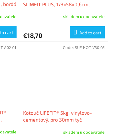
, bordó
SLIMFIT PLUS, 173x58x0,6cm,
modrá
davatele
skladem u dodavatele
to cart
Add to cart
€18,70
T-A02-01
Code:
SUF-KOT-V30-05
IT®
Kotouč LIFEFIT® 5kg, vinylovo-
,
cementový, pro 30mm tyč
davatele
skladem u dodavatele