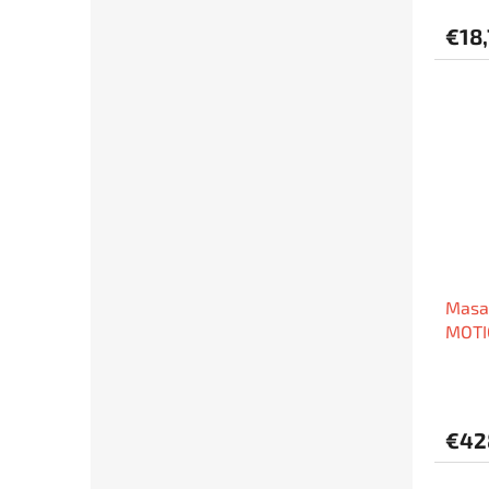
€18
Masaž
MOTI
€42