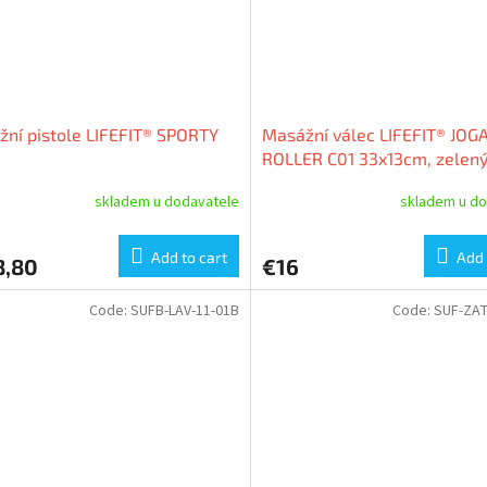
ní pistole LIFEFIT® SPORTY
Masážní válec LIFEFIT® JOG
ROLLER C01 33x13cm, zelen
skladem u dodavatele
skladem u do
Add to cart
Add 
8,80
€16
Code:
SUFB-LAV-11-01B
Code:
SUF-ZAT