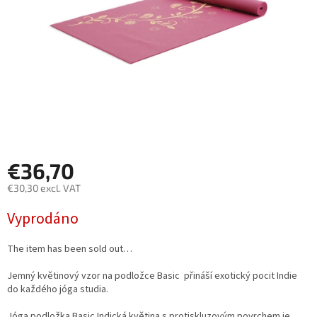
€36,70
€30,30 excl. VAT
Measure
Vyprodáno
price:
The item has been sold out…
Jemný květinový vzor na podložce Basic přináší exotický pocit Indie
do každého jóga studia.
Jóga podložka Basic Indická květina s protiskluzovým povrchem je