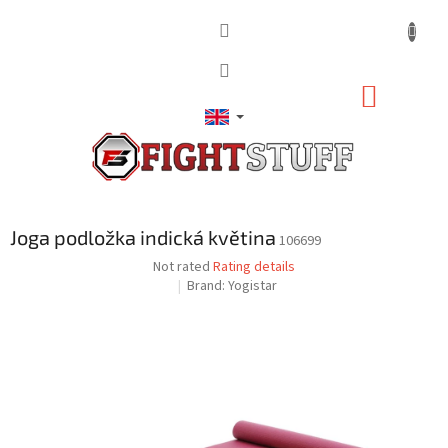
Skip
to
content
SHOPP
CART
Joga podložka indická květina
106699
The
Not rated
Rating details
average
Brand:
Yogistar
product
rating
is
0,0
out
of
5
stars.