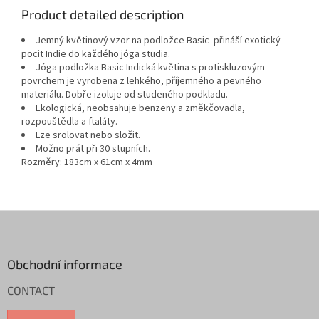
Product detailed description
Jemný květinový vzor na podložce Basic přináší exotický
pocit Indie do každého jóga studia.
Jóga podložka Basic Indická květina s protiskluzovým
povrchem je vyrobena z lehkého, příjemného a pevného
materiálu. Dobře izoluje od studeného podkladu.
Ekologická, neobsahuje benzeny a změkčovadla,
rozpouštědla a ftaláty.
Lze srolovat nebo složit.
Možno prát při 30 stupních.
Rozměry: 183cm x 61cm x 4mm
F
o
o
t
Obchodní informace
e
CONTACT
r