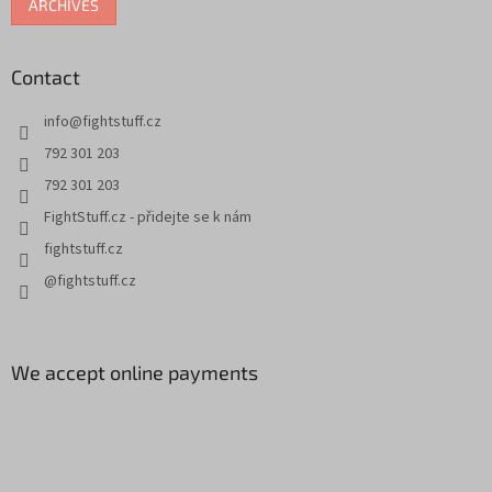
ARCHIVES
Contact
info
@
fightstuff.cz
792 301 203
792 301 203
FightStuff.cz - přidejte se k nám
fightstuff.cz
@fightstuff.cz
We accept online payments