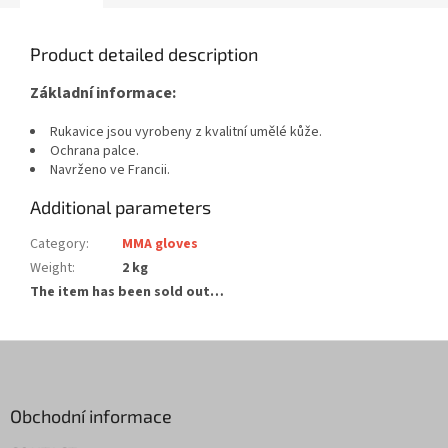
Product detailed description
Základní informace:
Rukavice jsou vyrobeny z kvalitní umělé kůže.
Ochrana palce.
Navrženo ve Francii.
Additional parameters
Category
:
MMA gloves
Weight
:
2 kg
The item has been sold out…
F
o
o
t
Obchodní informace
e