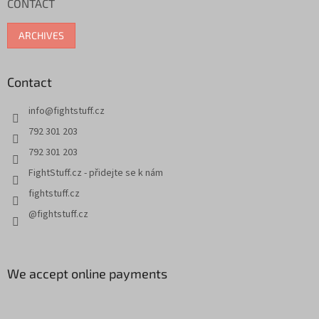
CONTACT
r
ARCHIVES
Contact
info
@
fightstuff.cz
792 301 203
792 301 203
FightStuff.cz - přidejte se k nám
fightstuff.cz
@fightstuff.cz
We accept online payments