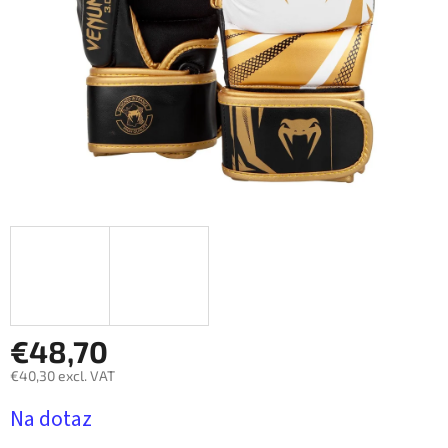
€48,70
€40,30 excl. VAT
Measure
Na dotaz
price: