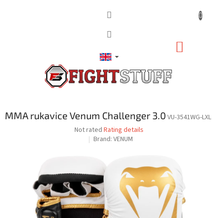
Skip
to
content
SHOPP
CART
MMA rukavice Venum Challenger 3.0
VU-3541WG-LXL
The
Not rated
Rating details
average
Brand:
VENUM
product
rating
is
0,0
out
of
5
stars.