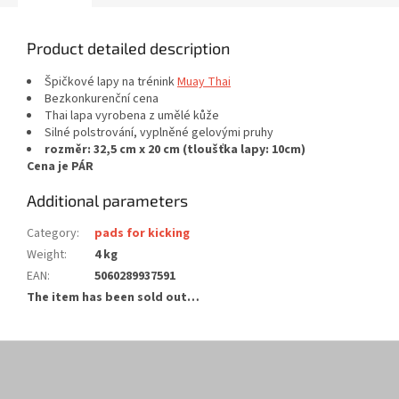
Product detailed description
Špičkové lapy na trénink
Muay Thai
Bezkonkurenční cena
Thai lapa vyrobena z umělé kůže
Silné polstrování, vyplněné gelovými pruhy
rozměr: 32,5 cm x 20 cm (tloušťka lapy: 10cm)
Cena je PÁR
Additional parameters
Category
:
pads for kicking
Weight
:
4 kg
EAN
:
5060289937591
The item has been sold out…
F
o
o