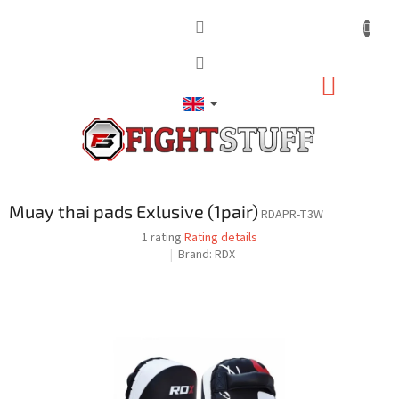
Skip
to
content
SHOPP
CART
Muay thai pads Exlusive (1pair)
RDAPR-T3W
The
1 rating
Rating details
average
Brand:
RDX
product
rating
is
4,0
out
of
5
stars.