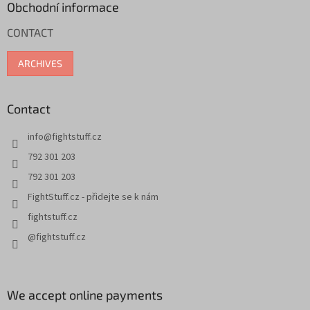
t
Obchodní informace
e
CONTACT
r
ARCHIVES
Contact
info
@
fightstuff.cz
792 301 203
792 301 203
FightStuff.cz - přidejte se k nám
fightstuff.cz
@fightstuff.cz
We accept online payments