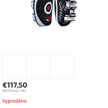
€117,50
€97,10 excl. VAT
Measure
Vyprodáno
price: