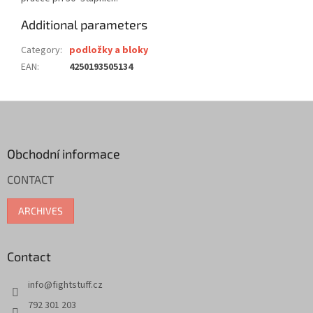
Additional parameters
Category
:
podložky a bloky
EAN
:
4250193505134
F
o
o
t
Obchodní informace
e
CONTACT
r
ARCHIVES
Contact
info
@
fightstuff.cz
792 301 203