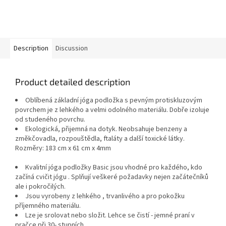
Description
Discussion
Product detailed description
Oblíbená základní jóga podložka s pevným protiskluzovým
povrchem je z lehkého a velmi odolného materiálu. Dobře izoluje
od studeného povrchu.
Ekologická, přijemná na dotyk. Neobsahuje benzeny a
změkčovadla, rozpouštědla, ftaláty a další toxické látky.
Rozměry: 183 cm x 61 cm x 4mm
Kvalitní jóga podložky Basic jsou vhodné pro každého, kdo
začíná cvičit jógu . Splňují veškeré požadavky nejen začátečníků
ale i pokročilých.
Jsou vyrobeny z lehkého , trvanlivého a pro pokožku
příjemného materiálu.
Lze je srolovat nebo složit. Lehce se čistí - jemné praní v
pračce při 30- stupních.