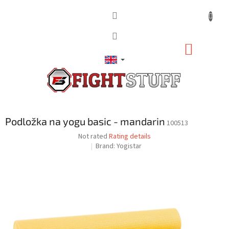
Skip
to
content
SHOPP
CART
Podložka na yogu basic - mandarin
100513
The
Not rated
Rating details
average
Brand:
Yogistar
product
rating
is
0,0
out
of
5
stars.