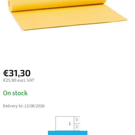
€31,30
€25,90 excl. VAT
Measure
On stock
price:
Delivery to:
13/08/2026