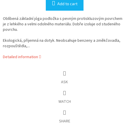
Add to cart
Oblíbená základní jóga podložka s pevným protiskluzovým povrchem
je z lehkého a velmi odolného materiálu. Dobře izoluje od studeného
povrchu.
Ekologická, přijemná na dotyk. Neobsahuje benzeny a změkčovadla,
rozpouštědla,...
Detailed information
ASK
WATCH
SHARE