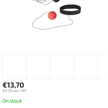
€13,70
€11,30 excl. VAT
Measure
On stock
price: