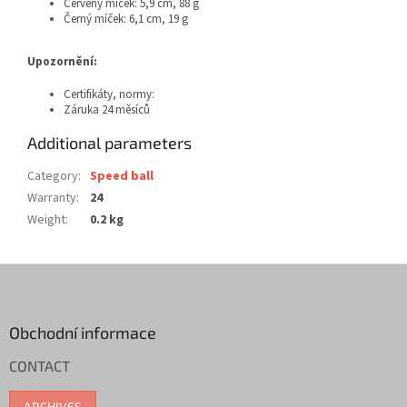
Červený míček: 5,9 cm, 88 g
Černý míček: 6,1 cm, 19 g
Upozornění:
Certifikáty, normy:
Záruka 24 měsíců
Additional parameters
Category
:
Speed ball
Warranty
:
24
Weight
:
0.2 kg
F
o
o
t
Obchodní informace
e
CONTACT
r
ARCHIVES