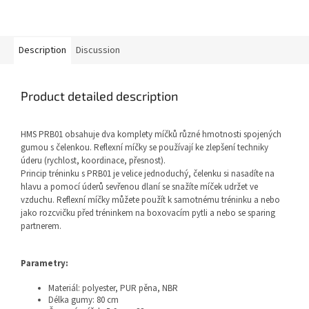
Description
Discussion
Product detailed description
HMS PRB01 obsahuje dva komplety míčků různé hmotnosti spojených
gumou s čelenkou. Reflexní míčky se používají ke zlepšení techniky
úderu (rychlost, koordinace, přesnost).
Princip tréninku s PRB01 je velice jednoduchý, čelenku si nasadíte na
hlavu a pomocí úderů sevřenou dlaní se snažíte míček udržet ve
vzduchu. Reflexní míčky můžete použít k samotnému tréninku a nebo
jako rozcvičku před tréninkem na boxovacím pytli a nebo se sparing
partnerem.
Parametry:
Materiál: polyester, PUR pěna, NBR
Délka gumy: 80 cm