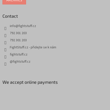
Contact
info
@
fightstuff.cz
792 301 203
792 301 203
FightStuff.cz - přidejte se k nám
fightstuff.cz
@fightstuff.cz
We accept online payments