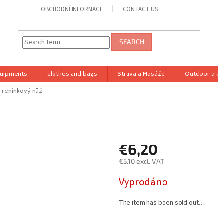
OBCHODNÍ INFORMACE
CONTACT US
SEARCH
quipments
clothes and bags
Strava a Masáže
Outdoor a 
Treninkový nůž
€6,20
€5,10 excl. VAT
Measure
Vyprodáno
price:
The item has been sold out…