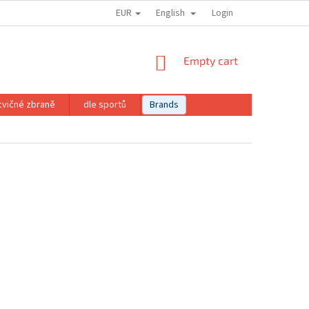
EUR
English
Login
SHOPPING
Empty cart
CART
cvičné zbraně
dle sportů
Brands