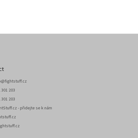
ct
o
@
fightstuff.cz
 301 203
 301 203
htStuff.cz - přidejte se k nám
htstuff.cz
ghtstuff.cz