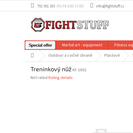
Skip
792 301 203
info@fightstuff.cz
to
content
Martial art - equipment
Fitness e
Special offer
Home
Outdoor a cvičné zbraně
Plastové
Treninkový nůž
KF-1802
The
Not rated
Rating details
average
product
rating
is
0,0
out
of
5
stars.