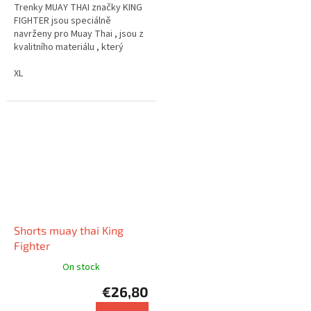
Trenky MUAY THAI značky KING
FIGHTER jsou speciálně
navrženy pro Muay Thai , jsou z
kvalitního materiálu , který
zajišťuje pohodlí . Nabízejí velmi
zajímavý design.
XL
Shorts muay thai King
Fighter
On stock
€26,80