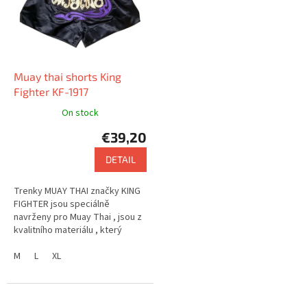
Muay thai shorts King
Fighter KF-1917
On stock
€39,20
DETAIL
Trenky MUAY THAI značky KING
FIGHTER jsou speciálně
navrženy pro Muay Thai , jsou z
kvalitního materiálu , který
zajišťuje pohodlí . Nabízejí velmi
zajímavý design.
M
L
XL