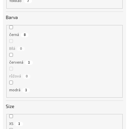
Yokkao
7
Barva
černá
8
Bílá
0
červená
1
růžová
0
modrá
1
Size
XS
1