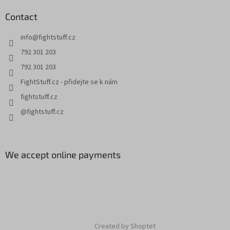
Contact
info
@
fightstuff.cz
792 301 203
792 301 203
FightStuff.cz - přidejte se k nám
fightstuff.cz
@fightstuff.cz
We accept online payments
Created by Shoptet