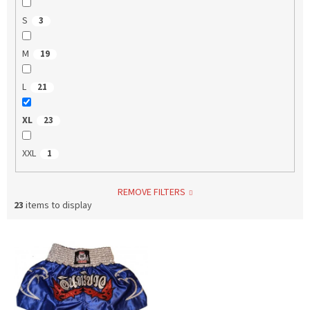
S
3
M
19
L
21
XL
23
XXL
1
REMOVE FILTERS
23
items to display
L
i
s
t
o