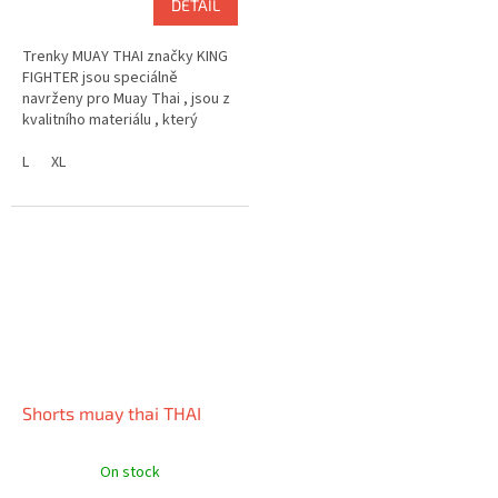
DETAIL
Trenky MUAY THAI značky KING
FIGHTER jsou speciálně
navrženy pro Muay Thai , jsou z
kvalitního materiálu , který
zajišťuje pohodlí . Nabízejí velmi
zajímavý design.
L
XL
Shorts muay thai THAI
On stock