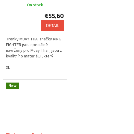
(červená/oranžová)
On stock
€55,60
DETAIL
Trenky MUAY THAI značky KING
FIGHTER jsou speciálně
navrženy pro Muay Thai , jsou z
kvalitního materiálu , který
zajišťuje pohodlí . Nabízejí velmi
zajímavý design.
XL
New