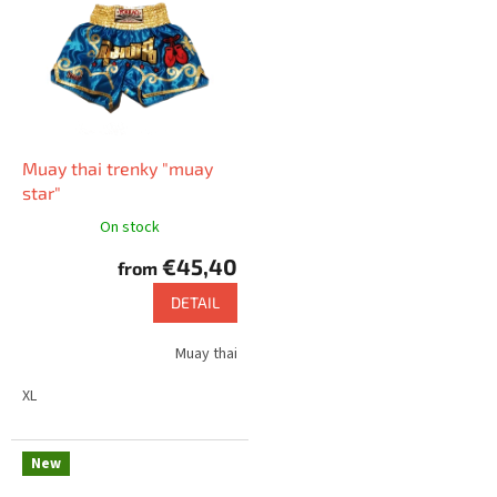
Muay thai trenky "muay
star"
On stock
€45,40
from
DETAIL
Muay thai
XL
New