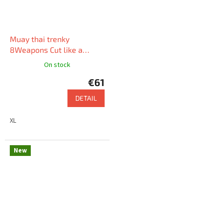
Muay thai trenky
8Weapons Cut like a
Blade (černá)
On stock
€61
DETAIL
XL
New