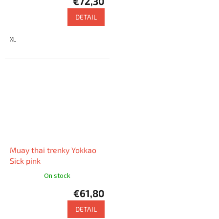
€72,30
DETAIL
XL
Muay thai trenky Yokkao
Sick pink
On stock
€61,80
DETAIL