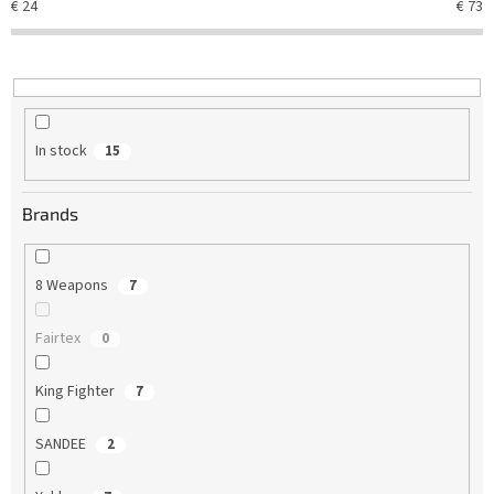
€
24
€
73
r
t
i
n
g
In stock
15
Brands
8 Weapons
7
Fairtex
0
King Fighter
7
SANDEE
2