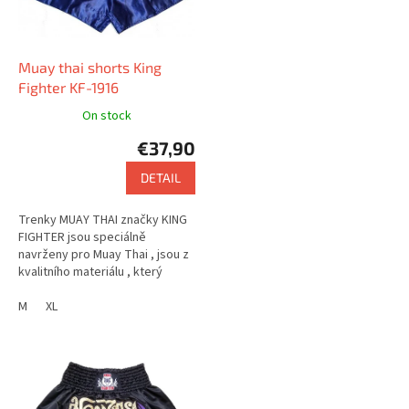
f
p
r
o
Muay thai shorts King
d
Fighter KF-1916
u
On stock
c
€37,90
t
s
DETAIL
Trenky MUAY THAI značky KING
FIGHTER jsou speciálně
navrženy pro Muay Thai , jsou z
kvalitního materiálu , který
zajišťuje pohodlí . Nabízejí velmi
zajímavý design.
M
XL