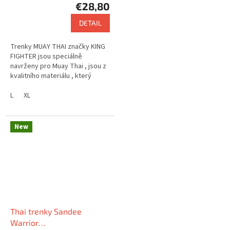
€28,80
DETAIL
Trenky MUAY THAI značky KING
FIGHTER jsou speciálně
navrženy pro Muay Thai , jsou z
kvalitního materiálu , který
zajišťuje pohodlí . Nabízejí velmi
zajímavý design.
L
XL
New
Thai trenky Sandee
Warrior