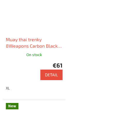
Muay thai trenky
8Weapons Carbon Black
Night
On stock
€61
DETAIL
XL
New