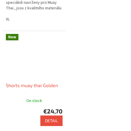
speciálně navrženy pro Muay
Thai , jsou z kvalitního materiálu
, který zajišťuje pohodlí .
Nabízejí velmi zajímavý design.
XL
New
Shorts muay thai Golden
On stock
€24,70
DETAIL