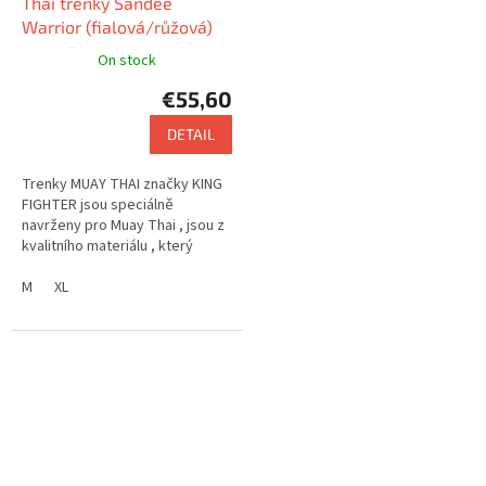
Thai trenky Sandee
Warrior (fialová/růžová)
On stock
€55,60
DETAIL
Trenky MUAY THAI značky KING
FIGHTER jsou speciálně
navrženy pro Muay Thai , jsou z
kvalitního materiálu , který
zajišťuje pohodlí . Nabízejí velmi
zajímavý design.
M
XL