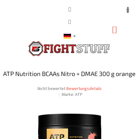
Zum
Inhalt
springen
WARE
ATP Nutrition BCAAs Nitro + DMAE 300 g orange
Die
Nicht bewertet
Bewertungsdetails
durchschnittliche
Marke:
ATP
Produktbewertung
ist
0,0
von
5
Sternen.