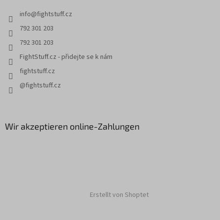
i
info
@
fightstuff.cz
l
e
792 301 203
792 301 203
FightStuff.cz - přidejte se k nám
fightstuff.cz
@fightstuff.cz
Wir akzeptieren online-Zahlungen
Erstellt von Shoptet