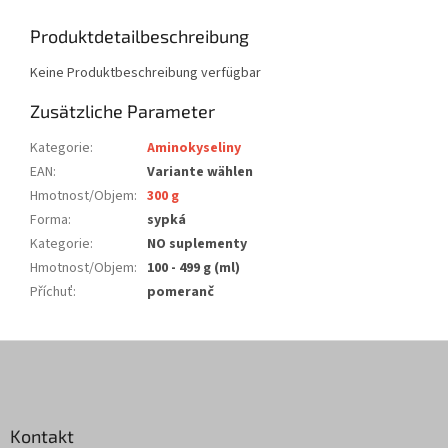
Produktdetailbeschreibung
Keine Produktbeschreibung verfügbar
Zusätzliche Parameter
Kategorie
:
Aminokyseliny
EAN
:
Variante wählen
Hmotnost/Objem
:
300 g
Forma
:
sypká
Kategorie
:
NO suplementy
Hmotnost/Objem
:
100 - 499 g (ml)
Příchuť
:
pomeranč
F
u
ß
z
Kontakt
e