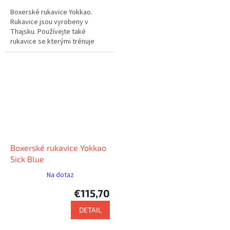
Boxerské rukavice Yokkao.
Rukavice jsou vyrobeny v
Thajsku. Používejte také
rukavice se kterými trénuje
např. Saenchai nebo Buakaw.
Boxerské rukavice Yokkao
Sick Blue
Na dotaz
€115,70
DETAIL