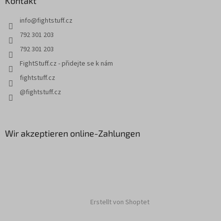
Kontakt
e
e
i
n
info
@
fightstuff.cz
l
t
e
e
792 301 203
d
792 301 203
e
r
FightStuff.cz - přidejte se k nám
L
fightstuff.cz
i
s
@fightstuff.cz
t
e
Wir akzeptieren online-Zahlungen
Erstellt von Shoptet