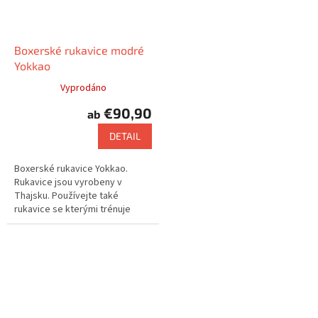
Boxerské rukavice modré
Yokkao
Vyprodáno
€90,90
ab
DETAIL
Boxerské rukavice Yokkao.
Rukavice jsou vyrobeny v
Thajsku. Používejte také
rukavice se kterými trénuje
např. Saenchai nebo Buakaw.