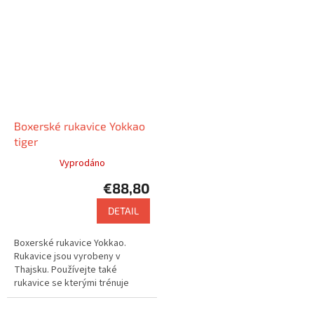
Boxerské rukavice Yokkao
tiger
Vyprodáno
€88,80
DETAIL
Boxerské rukavice Yokkao.
Rukavice jsou vyrobeny v
Thajsku. Používejte také
rukavice se kterými trénuje
např. Saenchai nebo Buakaw.