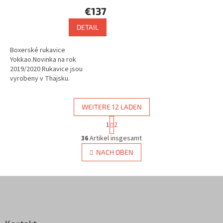
€137
DETAIL
Boxerské rukavice
Yokkao.Novinka na rok
2019/2020 Rukavice jsou
vyrobeny v Thajsku.
WEITERE 12 LADEN
P
1
2
a
S
g
36
Artikel insgesamt
t
i
e
NACH OBEN
n
u
i
e
e
r
F
r
u
e
u
n
l
ß
g
e
z
m