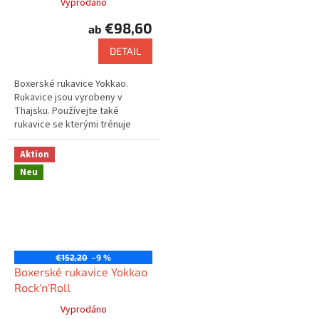
Vyprodáno
€98,60
ab
DETAIL
Boxerské rukavice Yokkao.
Rukavice jsou vyrobeny v
Thajsku. Používejte také
rukavice se kterými trénuje
např. Saenchai nebo Buakaw.
Aktion
Neu
€152,20
–9 %
Boxerské rukavice Yokkao
Rock'n'Roll
Vyprodáno