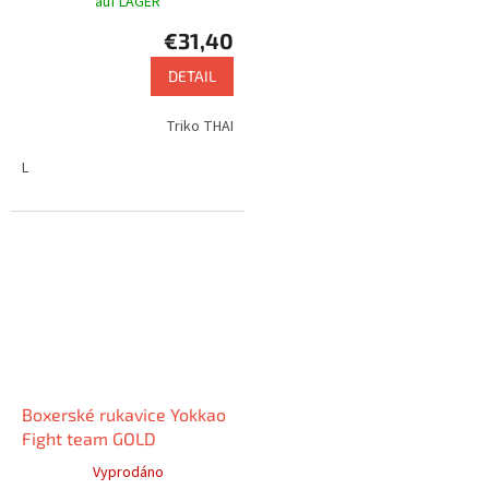
auf LAGER
€31,40
DETAIL
Triko THAI
L
Boxerské rukavice Yokkao
Fight team GOLD
Vyprodáno