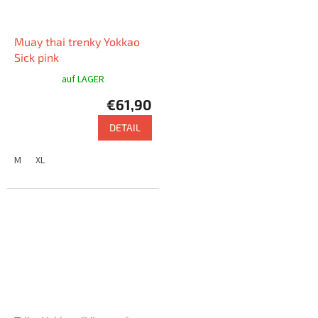
Muay thai trenky Yokkao
Sick pink
auf LAGER
€61,90
DETAIL
M
XL