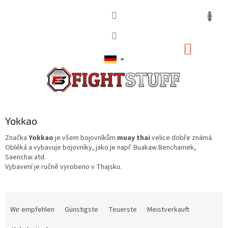
Zum
Inhalt
springen
WARE
Yokkao
Značka
Yokkao
je všem bojovníkům
muay thai
velice dobře známá.
Obléká a vybavuje bojovníky, jako je např. Buakaw Benchamek,
Saenchai atd.
Vybavení je ručně vyrobeno v Thajsku.
P
r
Wir empfehlen
Günstigste
Teuerste
Meistverkauft
o