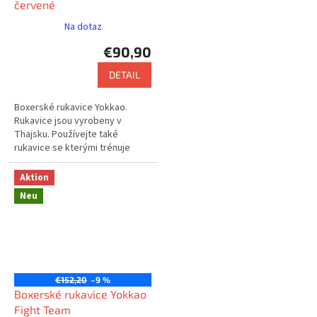
červené
Na dotaz
€90,90
DETAIL
Boxerské rukavice Yokkao.
Rukavice jsou vyrobeny v
Thajsku. Používejte také
rukavice se kterými trénuje
např. Saenchai nebo Buakaw.
Aktion
Neu
€152,20
–9 %
Boxerské rukavice Yokkao
Fight Team