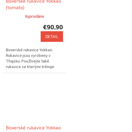
Boxerské rukavice Yokkao
(tomato)
Vyprodáno
€90,90
DETAIL
Boxerské rukavice Yokkao.
Rukavice jsou vyrobeny v
Thajsku. Používejte také
rukavice se kterými trénuje
např. Saenchai nebo Buakaw.
Boxerské rukavice Yokkao