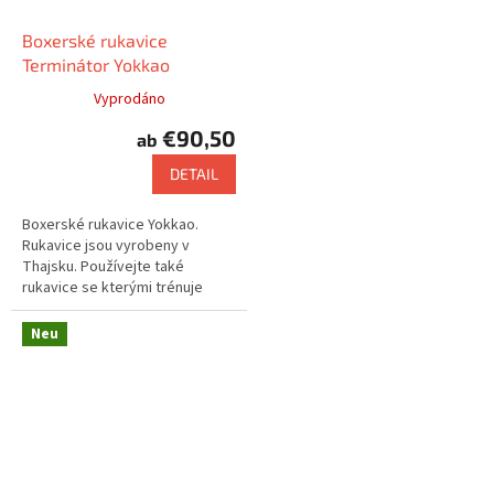
Boxerské rukavice
Terminátor Yokkao
Vyprodáno
€90,50
ab
DETAIL
Boxerské rukavice Yokkao.
Rukavice jsou vyrobeny v
Thajsku. Používejte také
rukavice se kterými trénuje
např. Saenchai nebo Buakaw.
Neu