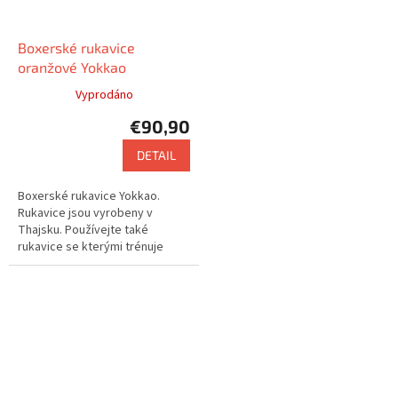
Boxerské rukavice
oranžové Yokkao
Vyprodáno
€90,90
DETAIL
Boxerské rukavice Yokkao.
Rukavice jsou vyrobeny v
Thajsku. Používejte také
rukavice se kterými trénuje
např. Saenchai nebo Buakaw.