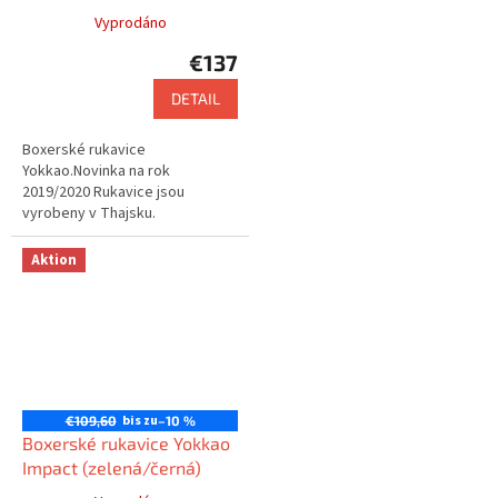
Vyprodáno
€137
DETAIL
Boxerské rukavice
Yokkao.Novinka na rok
2019/2020 Rukavice jsou
vyrobeny v Thajsku.
Aktion
Připravujeme
bis zu
€109,60
–10 %
Boxerské rukavice Yokkao
Impact (zelená/černá)