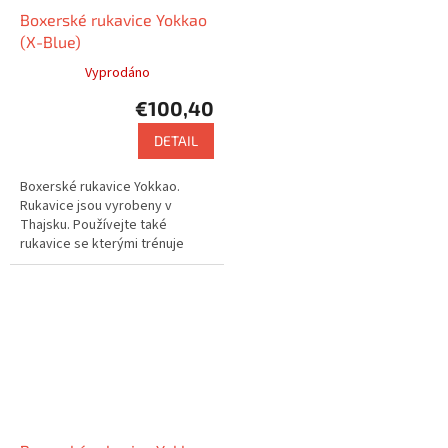
Boxerské rukavice Yokkao
(X-Blue)
Vyprodáno
€100,40
DETAIL
Boxerské rukavice Yokkao.
Rukavice jsou vyrobeny v
Thajsku. Používejte také
rukavice se kterými trénuje
např. Saenchai nebo Buakaw.