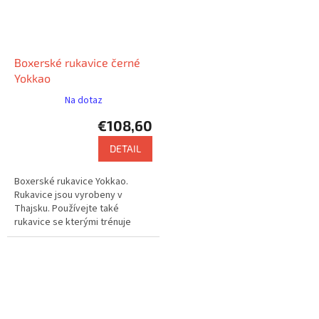
Boxerské rukavice černé
Yokkao
Na dotaz
€108,60
DETAIL
Boxerské rukavice Yokkao.
Rukavice jsou vyrobeny v
Thajsku. Používejte také
rukavice se kterými trénuje
např. Saenchai nebo Buakaw.