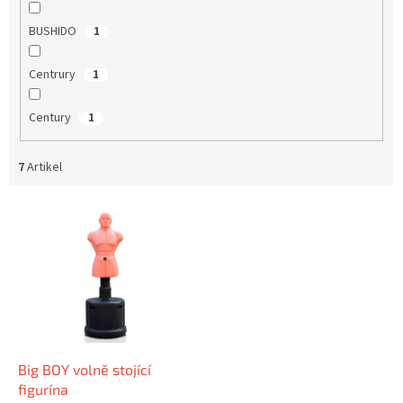
BUSHIDO
1
Centrury
1
Century
1
7
Artikel
L
i
s
t
e
d
e
r
P
Big BOY volně stojící
r
figurína