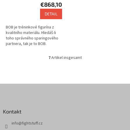
€868,10
DETAIL
BOB je tréninkové figurína z
kvalitního materiálu. Hledáš-li
toho správného sparingového
partnera, tak je to BOB.
7
Artikel insgesamt
S
t
e
u
e
F
r
u
e
l
ß
e
z
m
Kontakt
e
e
i
n
info
@
fightstuff.cz
l
t