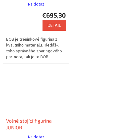
Na dotaz
€695,30
DETAIL
BOB je tréninkové figurína z
kvalitního materiálu. Hledáš-li
toho správného sparingového
partnera, tak je to BOB.
Volně stojící figurína
JUNIOR
Na dotaz