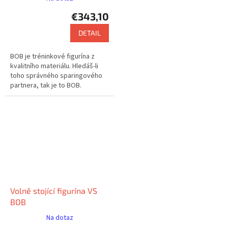
€343,10
DETAIL
BOB je tréninkové figurína z
kvalitního materiálu. Hledáš-li
toho správného sparingového
partnera, tak je to BOB.
Volně stojící figurína VS
BOB
Na dotaz