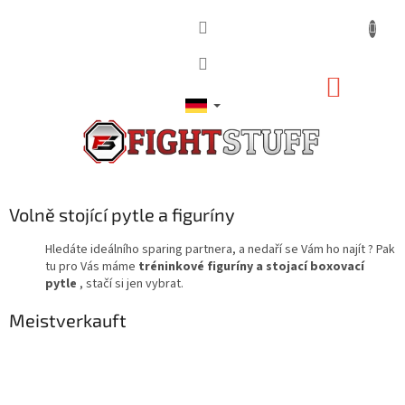
Zum
Inhalt
springen
WARE
Volně stojící pytle a figuríny
Hledáte ideálního sparing partnera, a nedaří se Vám ho najít ? Pak
tu pro Vás máme
tréninkové figuríny a stojací boxovací
pytle
, stačí si jen vybrat.
Meistverkauft