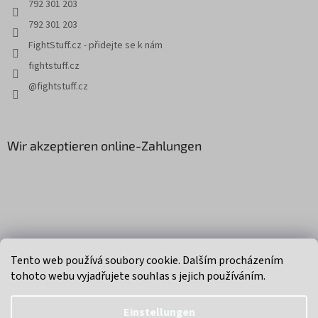
e
e
792 301 203
d
792 301 203
e
r
FightStuff.cz - přidejte se k nám
L
fightstuff.cz
i
s
@fightstuff.cz
t
e
Wir akzeptieren online-Zahlungen
Erstellt von Shoptet
Tento web používá soubory cookie. Dalším procházením
tohoto webu vyjadřujete souhlas s jejich používáním.
Copyright 2026
FightStuff - MMA, box, muay thai
. Alle Rechte
vorbehalten.
Einstellungen