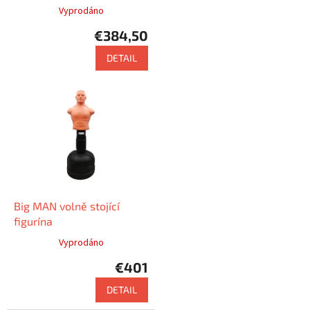
o
Vyprodáno
d
€384,50
u
k
DETAIL
t
e
Big MAN volně stojící
figurína
Vyprodáno
€401
DETAIL