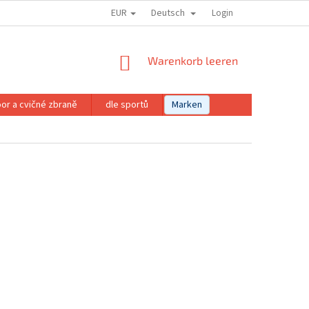
EUR
Deutsch
Login
WARENKORB
Warenkorb leeren
or a cvičné zbraně
dle sportů
Marken