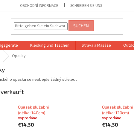
OBCHODNÍ INFORMACE
SCHREIBEN SIE UNS
SUCHEN
ingsgeräte
Kleidung und Taschen
Strava a Masáže
Outdo
Opasky
ky
tického opasku se neobejde žádný střelec .
verkauft
Opasek služební
Opasek služební
(délka: 140cm)
(délka: 120cm)
Vyprodáno
Vyprodáno
€14,30
€14,30