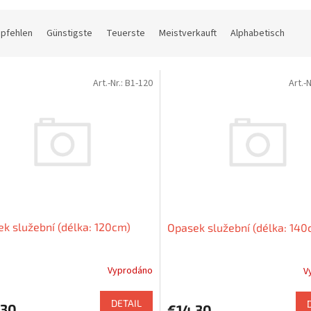
mpfehlen
Günstigste
Teuerste
Meistverkauft
Alphabetisch
Art.-Nr.:
B1-120
Art.-N
k služební (délka: 120cm)
Opasek služební (délka: 140
Vyprodáno
V
DETAIL
,30
€14,30