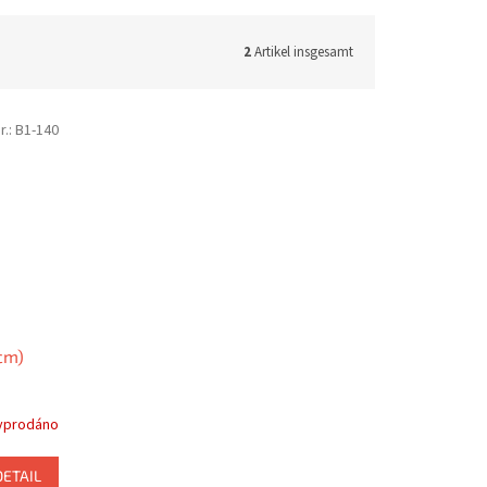
2
Artikel insgesamt
r.:
B1-140
cm)
yprodáno
DETAIL