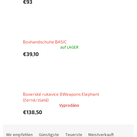
€93
Boxhandschuhe BASIC
auf LAGER
€39,10
Boxerské rukavice 8Weapons Elephant
(černá/zlatá)
Vyprodáno
€138,50
P
r
Wir empfehlen
Günstigste
Teuerste
Meistverkauft