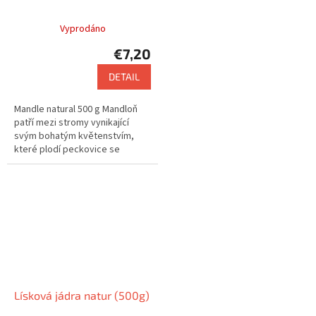
Vyprodáno
€7,20
DETAIL
Mandle natural 500 g Mandloň
patří mezi stromy vynikající
svým bohatým květenstvím,
které plodí peckovice se
zeleným chlupatým povrchem
Lísková jádra natur (500g)