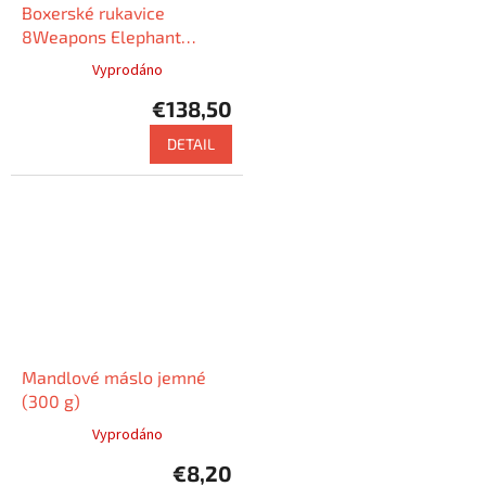
Boxerské rukavice
8Weapons Elephant
(černá/zlatá)
Vyprodáno
€138,50
DETAIL
Mandlové máslo jemné
(300 g)
Vyprodáno
€8,20