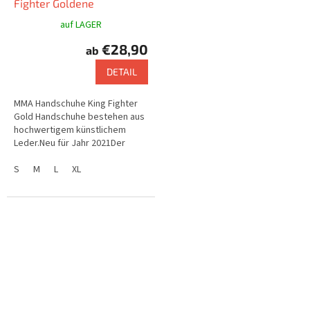
Fighter Goldene
auf LAGER
€28,90
ab
DETAIL
MMA Handschuhe King Fighter
Gold Handschuhe bestehen aus
hochwertigem künstlichem
Leder.Neu für Jahr 2021Der
Handgelenk ist mit einem
breiten Klebeband
S
M
L
XL
festgezogen, das mit...