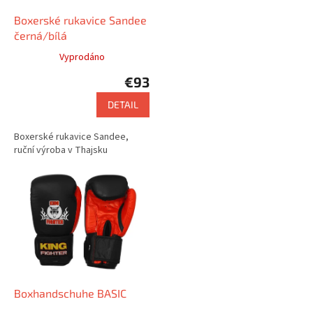
r
P
Boxerské rukavice Sandee
r
černá/bílá
o
Vyprodáno
d
€93
u
k
DETAIL
t
e
Boxerské rukavice Sandee,
ruční výroba v Thajsku
Boxhandschuhe BASIC