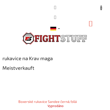
Zum
Inhalt
springen
WARE
rukavice na Krav maga
Meistverkauft
Boxerské rukavice Sandee černá/bílá
Vyprodáno