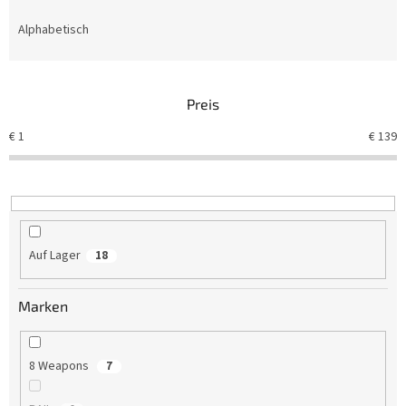
o
d
Alphabetisch
u
k
t
Preis
s
o
€
1
€
139
r
t
i
e
r
u
Auf Lager
18
n
g
Marken
8 Weapons
7