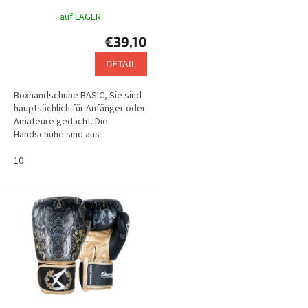
auf LAGER
€39,10
DETAIL
Boxhandschuhe BASIC, Sie sind
hauptsächlich für Anfänger oder
Amateure gedacht. Die
Handschuhe sind aus
hochwertigem Kunstleder
gefertigt.
10