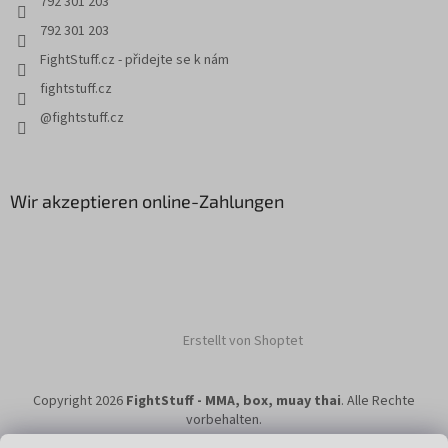
792 301 203
r
L
792 301 203
i
FightStuff.cz - přidejte se k nám
s
t
fightstuff.cz
e
@fightstuff.cz
Wir akzeptieren online-Zahlungen
Erstellt von Shoptet
Copyright 2026
FightStuff - MMA, box, muay thai
. Alle Rechte
vorbehalten.