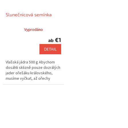
Slunečnicová semínka
Vyprodáno
€1
ab
DETAIL
Vlašská jádra 500 g Abychom
dosáhli sklizně pouze dozrálých
jader ořešáku královského,
musíme vyčkat, až ořechy
samovolně spadnou na zem.