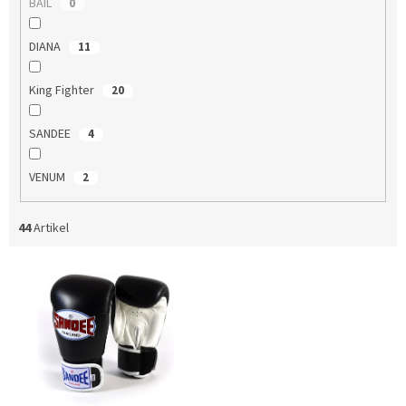
BAIL
0
DIANA
11
King Fighter
20
SANDEE
4
VENUM
2
44
Artikel
L
i
s
t
e
d
e