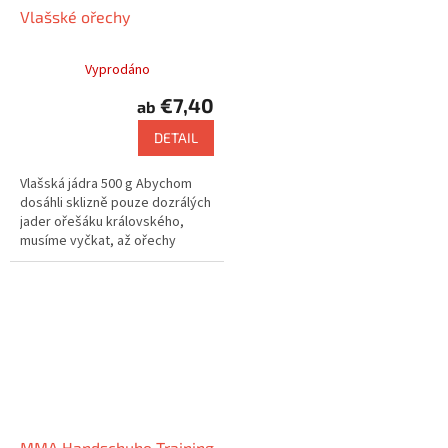
Vlašské ořechy
Vyprodáno
€7,40
ab
DETAIL
Vlašská jádra 500 g Abychom
dosáhli sklizně pouze dozrálých
jader ořešáku královského,
musíme vyčkat, až ořechy
samovolně spadnou na zem.
MMA Handschuhe Training