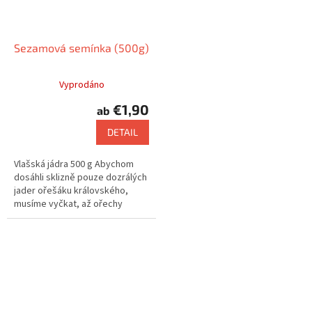
Sezamová semínka (500g)
Vyprodáno
€1,90
ab
DETAIL
Vlašská jádra 500 g Abychom
dosáhli sklizně pouze dozrálých
jader ořešáku královského,
musíme vyčkat, až ořechy
samovolně spadnou na zem.