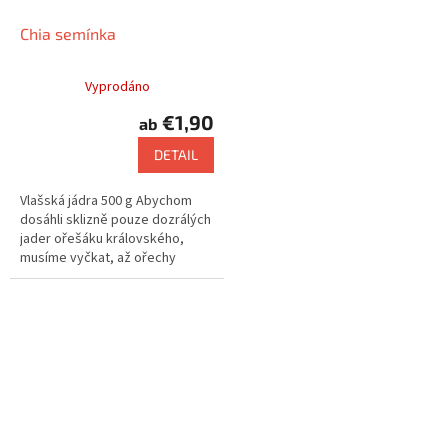
Chia semínka
Vyprodáno
€1,90
ab
DETAIL
Vlašská jádra 500 g Abychom
dosáhli sklizně pouze dozrálých
jader ořešáku královského,
musíme vyčkat, až ořechy
samovolně spadnou na zem.