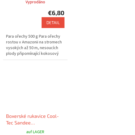
Vyprodáno
€6,80
DETAIL
Para ořechy 500 g Para ořechy
rostou v Amazonii na stromech
vysokých až 50 m, nesoucích
plody připomínající kokosový
ořech.
Boxerské rukavice Cool-
Tec Sandee
černá/zlatá/bílá
auf LAGER