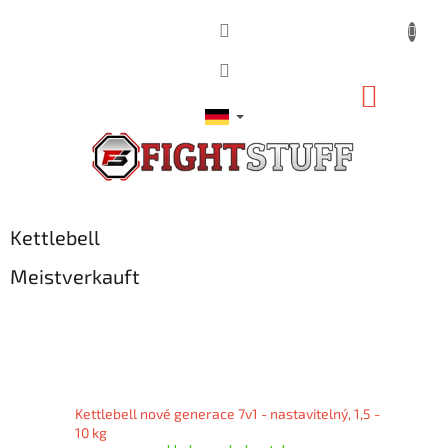
Zum
Inhalt
springen
WARE
Kettlebell
Meistverkauft
Kettlebell nové generace 7v1 - nastavitelný, 1,5 -
10 kg