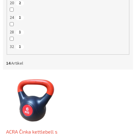
20
2
24
1
28
1
32
1
14
Artikel
L
i
s
t
e
d
e
r
P
ACRA Činka kettlebell s