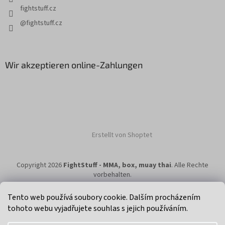
L
fightstuff.cz
i
s
@fightstuff.cz
t
e
Wir akzeptieren online-Zahlungen
Erstellt von Shoptet
Copyright 2026
FightStuff - MMA, box, muay thai
. Alle Rechte
vorbehalten.
Tento web používá soubory cookie. Dalším procházením
tohoto webu vyjadřujete souhlas s jejich používáním.
Klikni na super eshop pro cyklisty a bikery.