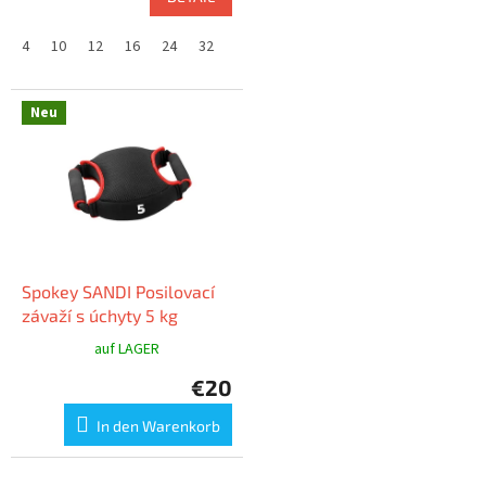
4
10
12
16
24
32
Neu
Spokey SANDI Posilovací
závaží s úchyty 5 kg
auf LAGER
€20
In den Warenkorb