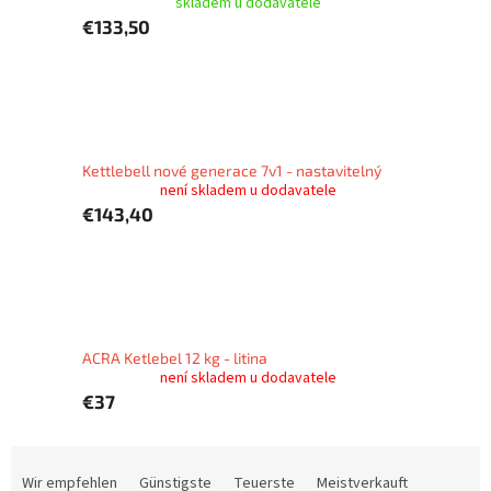
skladem u dodavatele
€133,50
Kettlebell nové generace 7v1 - nastavitelný
není skladem u dodavatele
€143,40
ACRA Ketlebel 12 kg - litina
není skladem u dodavatele
€37
P
r
Wir empfehlen
Günstigste
Teuerste
Meistverkauft