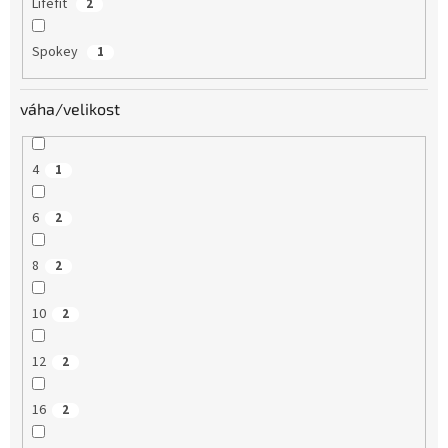
Lifefit
2
Spokey
1
váha/velikost
4
1
6
2
8
2
10
2
12
2
16
2