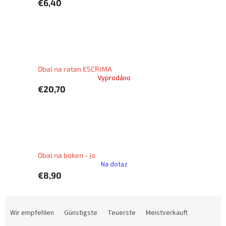
€6,40
Obal na ratan ESCRIMA
Vyprodáno
€20,70
Obal na boken - jo
Na dotaz
€8,90
P
r
Wir empfehlen
Günstigste
Teuerste
Meistverkauft
o