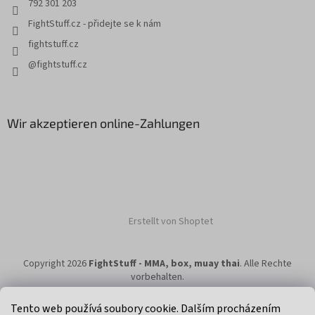
792 301 203
e
r
FightStuff.cz - přidejte se k nám
L
fightstuff.cz
i
s
@fightstuff.cz
t
e
Wir akzeptieren online-Zahlungen
Erstellt von Shoptet
Copyright 2026
FightStuff - MMA, box, muay thai
. Alle Rechte
vorbehalten.
Tento web používá soubory cookie. Dalším procházením