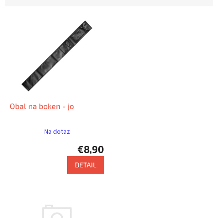
L
i
s
t
e
d
e
r
P
Obal na boken - jo
r
o
Na dotaz
d
€8,90
u
k
DETAIL
t
e
Připravujeme