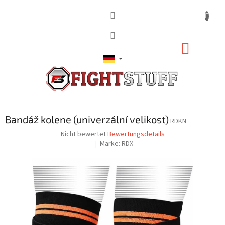
Zum
Inhalt
springen
WARE
Bandáž kolene (univerzální velikost)
RDKN
Die
Nicht bewertet
Bewertungsdetails
durchschnittliche
Marke:
RDX
Produktbewertung
ist
0,0
von
5
Sternen.