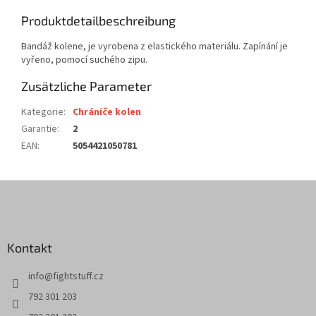
Produktdetailbeschreibung
Bandáž kolene, je vyrobena z elastického materiálu. Zapínání je
vyřeno, pomocí suchého zipu.
Zusätzliche Parameter
Kategorie
:
Chrániče kolen
Garantie
:
2
EAN
:
5054421050781
F
u
ß
z
Kontakt
e
i
info
@
fightstuff.cz
l
e
792 301 203