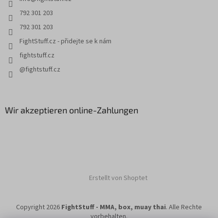
l
e
792 301 203
792 301 203
FightStuff.cz - přidejte se k nám
fightstuff.cz
@fightstuff.cz
Wir akzeptieren online-Zahlungen
Erstellt von Shoptet
Copyright 2026
FightStuff - MMA, box, muay thai
. Alle Rechte
vorbehalten.