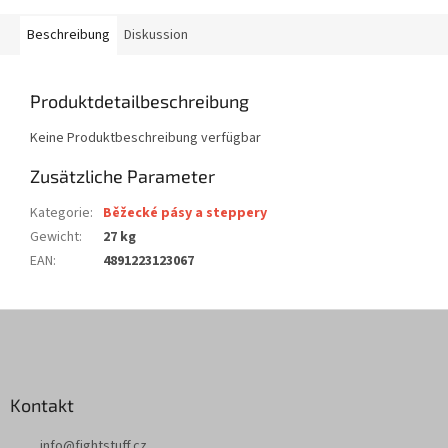
Beschreibung
Diskussion
Produktdetailbeschreibung
Keine Produktbeschreibung verfügbar
Zusätzliche Parameter
Kategorie
:
Běžecké pásy a steppery
Gewicht
:
27 kg
EAN
:
4891223123067
F
u
ß
z
Kontakt
e
i
info
@
fightstuff.cz