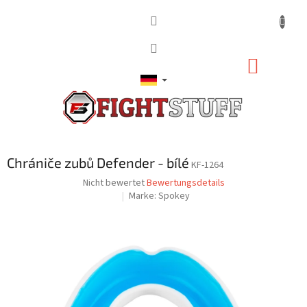
Zum
Inhalt
springen
WARE
Chrániče zubů Defender - bílé
KF-1264
Die
Nicht bewertet
Bewertungsdetails
durchschnittliche
Marke:
Spokey
Produktbewertung
ist
0,0
von
5
Sternen.