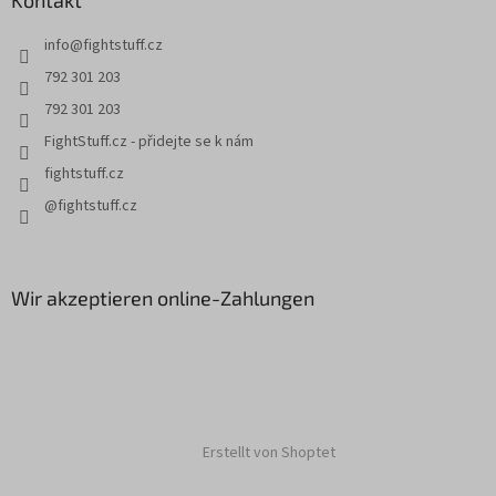
e
i
info
@
fightstuff.cz
l
e
792 301 203
792 301 203
FightStuff.cz - přidejte se k nám
fightstuff.cz
@fightstuff.cz
Wir akzeptieren online-Zahlungen
Erstellt von Shoptet