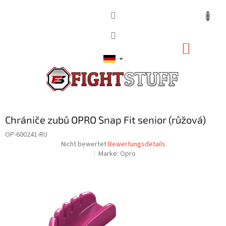
Zum
Inhalt
springen
WARE
Chrániče zubů OPRO Snap Fit senior (růžová)
OP-600241-RU
Die
Nicht bewertet
Bewertungsdetails
durchschnittliche
Marke:
Opro
Produktbewertung
ist
0,0
von
5
Sternen.