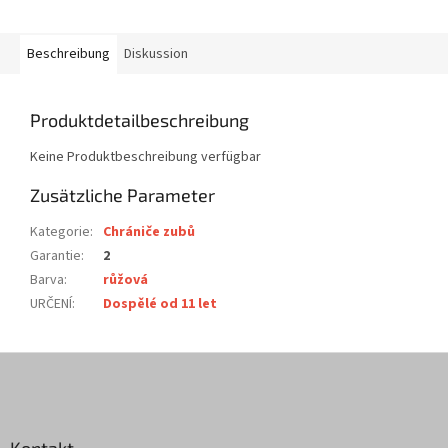
Beschreibung
Diskussion
Produktdetailbeschreibung
Keine Produktbeschreibung verfügbar
Zusätzliche Parameter
Kategorie
:
Chrániče zubů
Garantie
:
2
Barva
:
růžová
URČENÍ
:
Dospělé od 11 let
F
u
ß
z
Kontakt