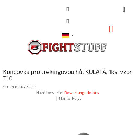
Zum
Inhalt
springen
WARE
Koncovka pro trekingovou hůl KULATÁ, 1ks, vzor
T10
SUTREK-KRY-K1-03
Die
Nicht bewertet
Bewertungsdetails
durchschnittliche
Marke:
Rulyt
Produktbewertung
ist
0,0
von
5
Sternen.