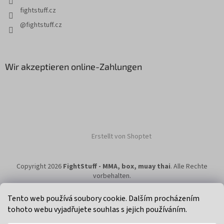
fightstuff.cz
@fightstuff.cz
Wir akzeptieren online-Zahlungen
Erstellt von Shoptet
Copyright 2026
FightStuff - MMA, box, muay thai
. Alle Rechte
vorbehalten.
Tento web používá soubory cookie. Dalším procházením
tohoto webu vyjadřujete souhlas s jejich používáním.
Klikni na super eshop pro cyklisty a bikery.