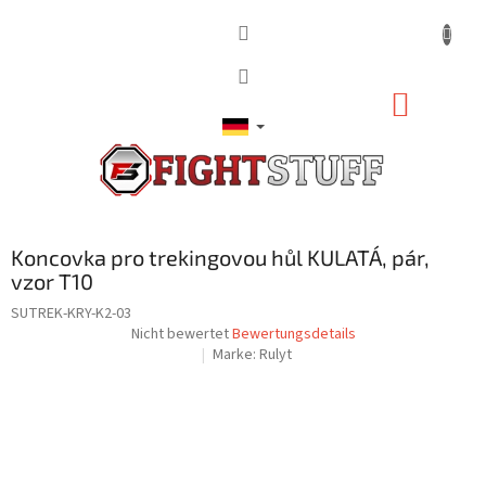
Zum
Inhalt
springen
WARE
Koncovka pro trekingovou hůl KULATÁ, pár,
vzor T10
SUTREK-KRY-K2-03
Die
Nicht bewertet
Bewertungsdetails
durchschnittliche
Marke:
Rulyt
Produktbewertung
ist
0,0
von
5
Sternen.