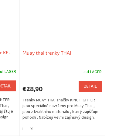
r KF-
Muay thai trenky THAI
uf LAGER
auf LAGER
DETAIL
DETAIL
€28,90
GHTER
Trenky MUAY THAI značky KING FIGHTER
Thai ,
jsou speciálně navrženy pro Muay Thai ,
ajišťuje
jsou z kvalitního materiálu , který zajišťuje
esign.
pohodlí . Nabízejí velmi zajímavý design.
L
XL