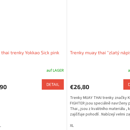
thai trenky Yokkao Sick pink
Trenky muay thai "zlatý nápi
auf LAGER
a
DETAIL
,90
€26,80
Trenky MUAY THAI trenky značky 
FIGHTER jsou speciálně navrženy 
Thai , jsou z kvalitního materiálu , 
zajišťuje pohodlí . Nabízejí velmi z
design.
L
XL