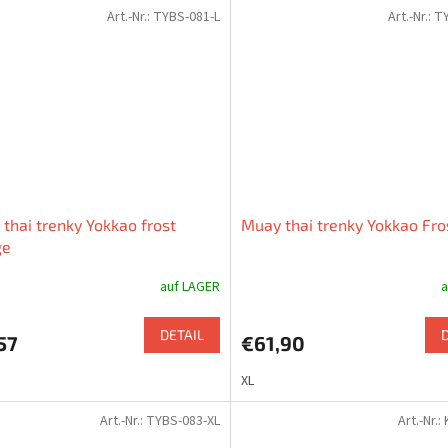
Art.-Nr.:
TYBS-081-L
Art.-Nr.:
TY
thai trenky Yokkao frost
Muay thai trenky Yokkao Fro
ge
auf LAGER
a
DETAIL
57
€61,90
XL
Art.-Nr.:
TYBS-083-XL
Art.-Nr.: