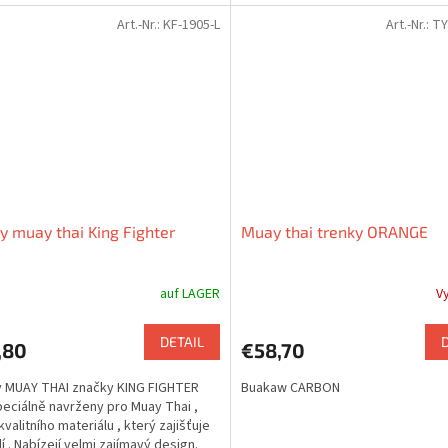
Art.-Nr.:
KF-1905-L
Art.-Nr.:
TY
y muay thai King Fighter
Muay thai trenky ORANGE
auf LAGER
V
DETAIL
,80
€58,70
 MUAY THAI značky KING FIGHTER
Buakaw CARBON
peciálně navrženy pro Muay Thai ,
kvalitního materiálu , který zajišťuje
í . Nabízejí velmi zajímavý design.