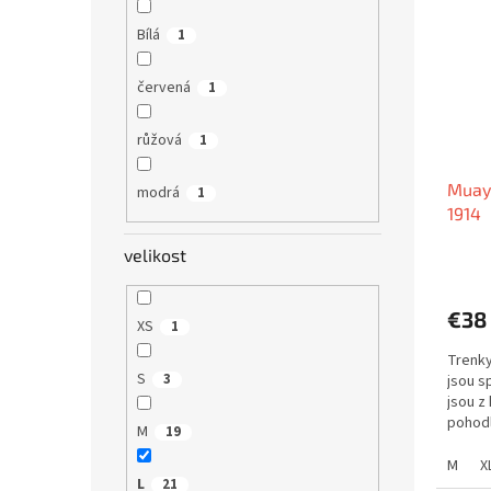
Bílá
1
červená
1
růžová
1
Muay 
modrá
1
1914
velikost
€38
XS
1
Trenky
S
3
jsou s
jsou z 
pohodl
M
19
M
X
L
21