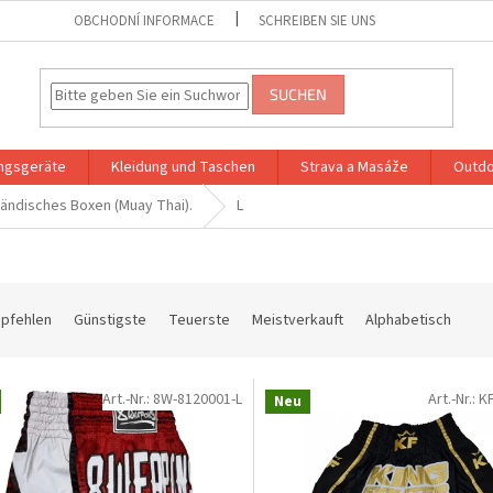
OBCHODNÍ INFORMACE
SCHREIBEN SIE UNS
SUCHEN
ingsgeräte
Kleidung und Taschen
Strava a Masáže
Outdo
ländisches Boxen (Muay Thai).
L
mpfehlen
Günstigste
Teuerste
Meistverkauft
Alphabetisch
Art.-Nr.:
8W-8120001-L
Art.-Nr.:
K
Neu