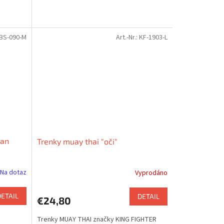
BS-090-M
Art.-Nr.:
KF-1903-L
ban
Trenky muay thai "oči"
Na dotaz
Vyprodáno
DETAIL
DETAIL
€24,80
Trenky MUAY THAI značky KING FIGHTER