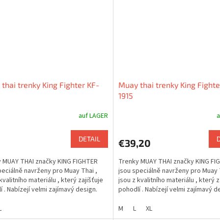
thai trenky King Fighter KF-
Muay thai trenky King Fighte
1915
auf LAGER
a
DETAIL
€39,20
 MUAY THAI značky KING FIGHTER
Trenky MUAY THAI značky KING FI
peciálně navrženy pro Muay Thai ,
jsou speciálně navrženy pro Muay 
kvalitního materiálu , který zajišťuje
jsou z kvalitního materiálu , který z
í . Nabízejí velmi zajímavý design.
pohodlí . Nabízejí velmi zajímavý d
L
M
L
XL