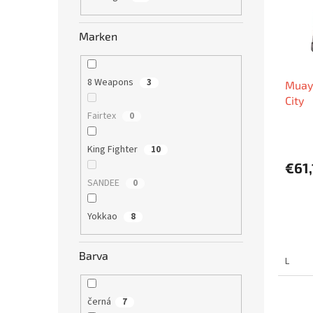
e
d
r
e
t
Marken
r
i
P
e
r
r
8 Weapons
3
Muay
o
u
City
d
n
Fairtex
0
u
g
k
t
King Fighter
10
e
€61,
SANDEE
0
Yokkao
8
Barva
L
černá
7