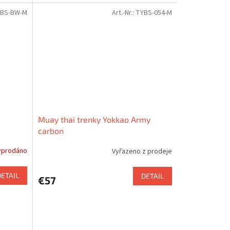
BS-BW-M
Art.-Nr.:
TYBS-054-M
Muay thai trenky Yokkao Army
carbon
yprodáno
Vyřazeno z prodeje
DETAIL
DETAIL
€57