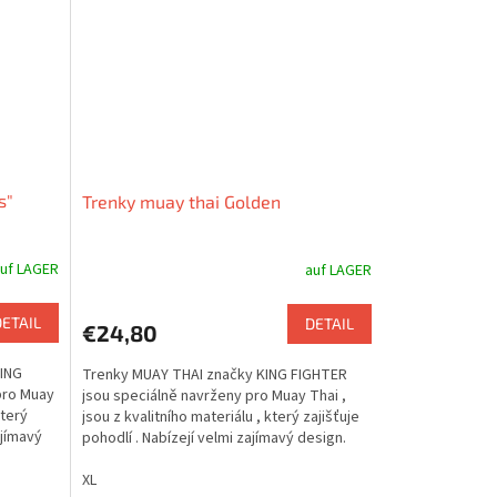
s"
Trenky muay thai Golden
uf LAGER
auf LAGER
DETAIL
DETAIL
€24,80
KING
Trenky MUAY THAI značky KING FIGHTER
pro Muay
jsou speciálně navrženy pro Muay Thai ,
který
jsou z kvalitního materiálu , který zajišťuje
ajímavý
pohodlí . Nabízejí velmi zajímavý design.
XL