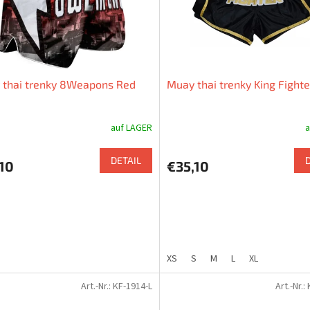
 thai trenky 8Weapons Red
Muay thai trenky King Fight
auf LAGER
a
DETAIL
10
€35,10
XS
S
M
L
XL
Art.-Nr.:
KF-1914-L
Art.-Nr.: