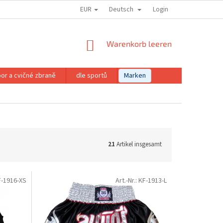
EUR
Deutsch
Login
WARENKORB
Warenkorb leeren
or a cvičné zbraně
dle sportů
Marken
21
Artikel insgesamt
F-1916-XS
Art.-Nr.:
KF-1913-L