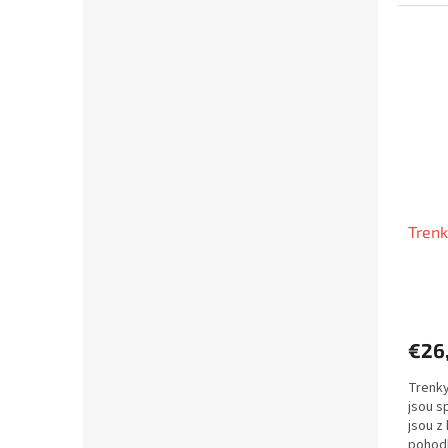
Trenk
€26
Trenky
jsou s
jsou z 
pohodl