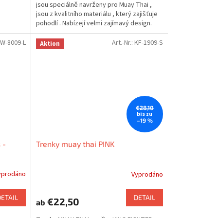
jsou speciálně navrženy pro Muay Thai ,
jsou z kvalitního materiálu , který zajišťuje
pohodlí . Nabízejí velmi zajímavý design.
W-8009-L
Art.-Nr.:
KF-1909-S
Aktion
€28,10
bis zu
–19 %
 -
Trenky muay thai PINK
yprodáno
Vyprodáno
DETAIL
DETAIL
€22,50
ab