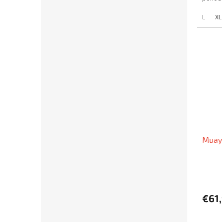
L
XL
Muay 
€61