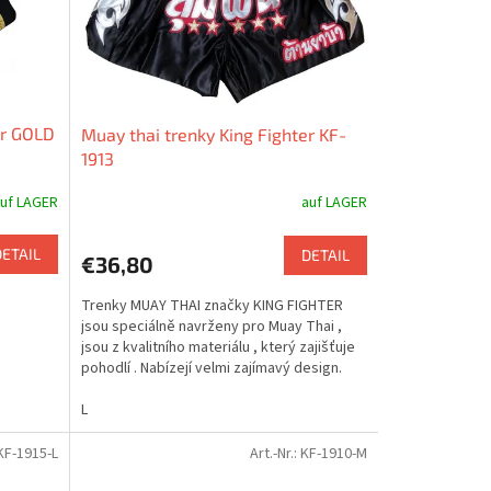
er GOLD
Muay thai trenky King Fighter KF-
1913
uf LAGER
auf LAGER
DETAIL
DETAIL
€36,80
Trenky MUAY THAI značky KING FIGHTER
jsou speciálně navrženy pro Muay Thai ,
jsou z kvalitního materiálu , který zajišťuje
pohodlí . Nabízejí velmi zajímavý design.
trenky...
L
KF-1915-L
Art.-Nr.:
KF-1910-M