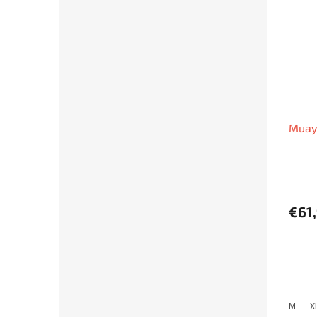
Muay 
€61
M
X