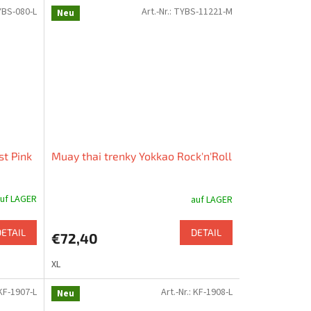
BS-080-L
Art.-Nr.:
TYBS-11221-M
Neu
st Pink
Muay thai trenky Yokkao Rock'n'Roll
uf LAGER
auf LAGER
DETAIL
DETAIL
€72,40
XL
KF-1907-L
Art.-Nr.:
KF-1908-L
Neu