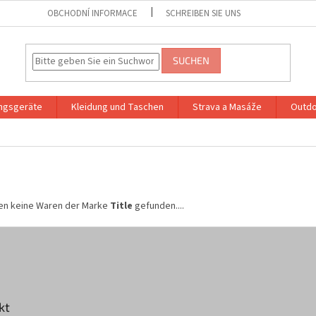
OBCHODNÍ INFORMACE
SCHREIBEN SIE UNS
SUCHEN
ingsgeräte
Kleidung und Taschen
Strava a Masáže
Outdo
en keine Waren der Marke
Title
gefunden....
kt