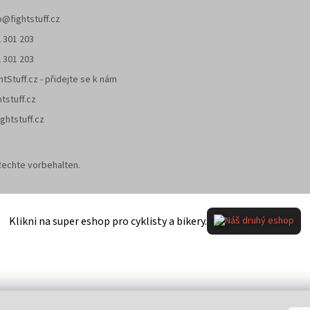
o
@
fightstuff.cz
 301 203
 301 203
htStuff.cz - přidejte se k nám
htstuff.cz
ghtstuff.cz
 Rechte vorbehalten.
Klikni na super eshop pro cyklisty a bikery.