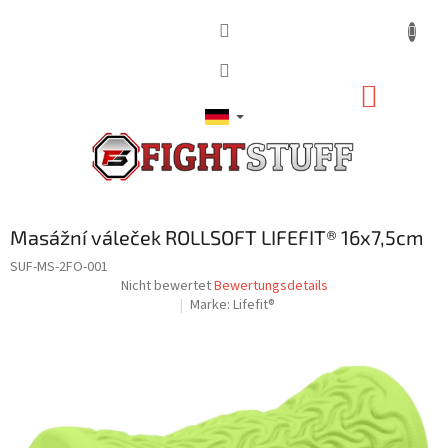
Zum
Inhalt
springen
WARE
Masážní váleček ROLLSOFT LIFEFIT® 16x7,5cm
SUF-MS-2FO-001
Die
Nicht bewertet
Bewertungsdetails
durchschnittliche
Marke:
Lifefit®
Produktbewertung
ist
0,0
von
5
Sternen.