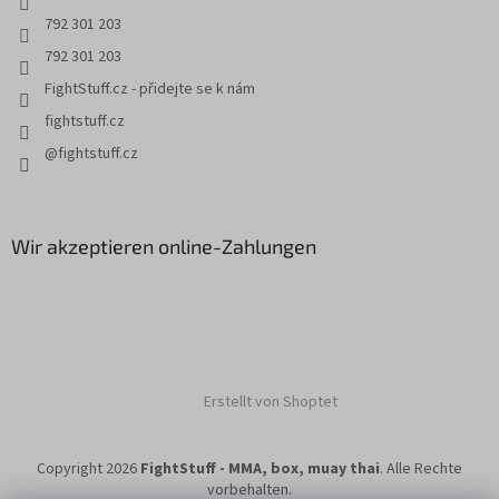
e
792 301 203
792 301 203
FightStuff.cz - přidejte se k nám
fightstuff.cz
@fightstuff.cz
Wir akzeptieren online-Zahlungen
Erstellt von Shoptet
Copyright 2026
FightStuff - MMA, box, muay thai
. Alle Rechte
vorbehalten.