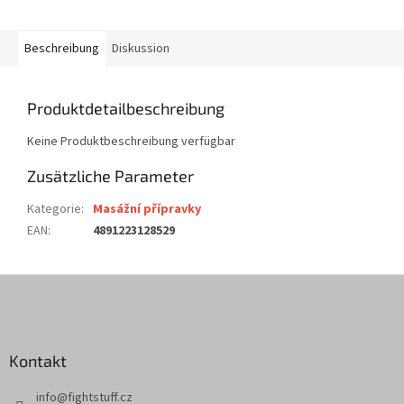
Beschreibung
Diskussion
Produktdetailbeschreibung
Keine Produktbeschreibung verfügbar
Zusätzliche Parameter
Kategorie
:
Masážní přípravky
EAN
:
4891223128529
F
u
ß
z
Kontakt
e
i
info
@
fightstuff.cz
l