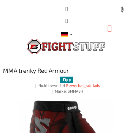
Zum
Inhalt
springen
WARE
MMA trenky Red Armour
Tipp
Die
Nicht bewertet
Bewertungsdetails
durchschnittliche
Marke:
SMMASH
Produktbewertung
ist
0,0
von
5
Sternen.