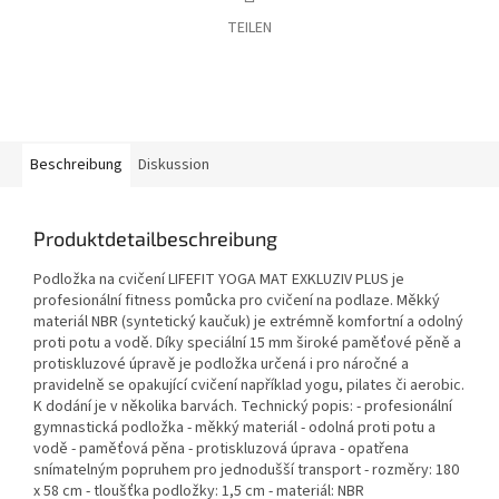
TEILEN
Beschreibung
Diskussion
Produktdetailbeschreibung
Podložka na cvičení LIFEFIT YOGA MAT EXKLUZIV PLUS je
profesionální fitness pomůcka pro cvičení na podlaze. Měkký
materiál NBR (syntetický kaučuk) je extrémně komfortní a odolný
proti potu a vodě. Díky speciální 15 mm široké paměťové pěně a
protiskluzové úpravě je podložka určená i pro náročné a
pravidelně se opakující cvičení například yogu, pilates či aerobic.
K dodání je v několika barvách. Technický popis: - profesionální
gymnastická podložka - měkký materiál - odolná proti potu a
vodě - paměťová pěna - protiskluzová úprava - opatřena
snímatelným popruhem pro jednodušší transport - rozměry: 180
x 58 cm - tloušťka podložky: 1,5 cm - materiál: NBR