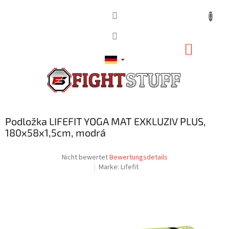
Zum
Inhalt
springen
WARE
Podložka LIFEFIT YOGA MAT EXKLUZIV PLUS,
180x58x1,5cm, modrá
Die
Nicht bewertet
Bewertungsdetails
durchschnittliche
Marke:
Lifefit
Produktbewertung
ist
0,0
von
5
Sternen.