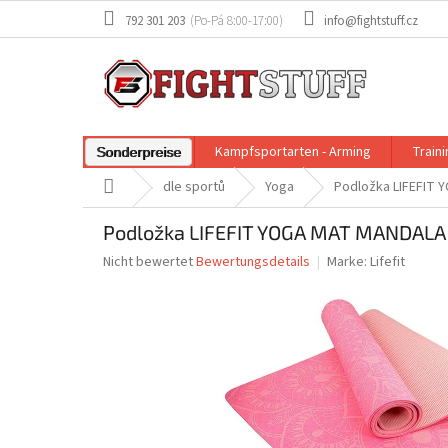
Zum
792 301 203
info@fightstuff.cz
Inhalt
springen
Kampfsportarten - Arming
Train
Sonderpreise
Startseite
dle sportů
Yoga
Podložka LIFEFIT 
Podložka LIFEFIT YOGA MAT MANDALA 
Die
Nicht bewertet
Bewertungsdetails
Marke:
Lifefit
durchschnittliche
Produktbewertung
ist
0,0
von
5
Sternen.