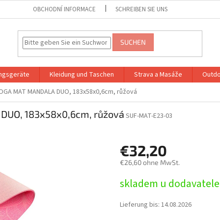
OBCHODNÍ INFORMACE
SCHREIBEN SIE UNS
SUCHEN
ingsgeräte
Kleidung und Taschen
Strava a Masáže
Outdo
YOGA MAT MANDALA DUO, 183x58x0,6cm, růžová
DUO, 183x58x0,6cm, růžová
SUF-MAT-E23-03
€32,20
€26,60 ohne MwSt.
Verkaufspreis:
skladem u dodavatele
Lieferung bis:
14.08.2026