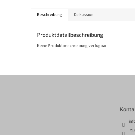
Beschreibung
Diskussion
Produktdetailbeschreibung
Keine Produktbeschreibung verfügbar
F
u
ß
z
e
Konta
i
l
inf
e
792