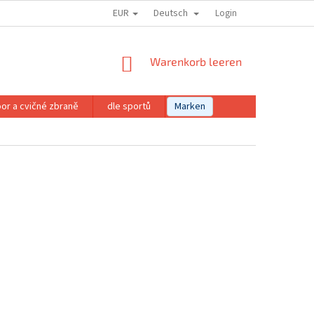
EUR
Deutsch
Login
WARENKORB
Warenkorb leeren
or a cvičné zbraně
dle sportů
Marken