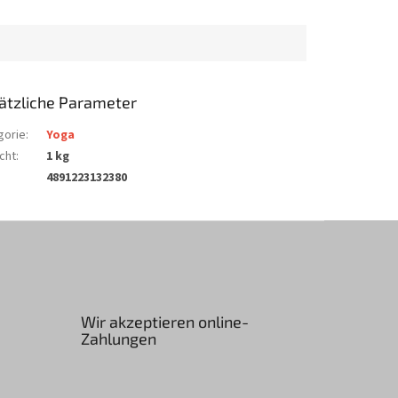
ätzliche Parameter
gorie
:
Yoga
cht
:
1 kg
4891223132380
Wir akzeptieren online-
Zahlungen