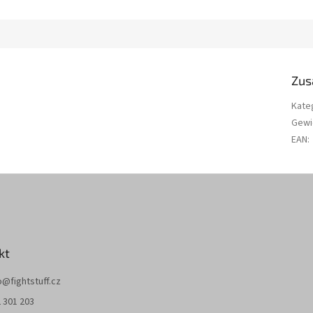
Zus
Kate
Gewi
EAN
:
kt
o
@
fightstuff.cz
 301 203