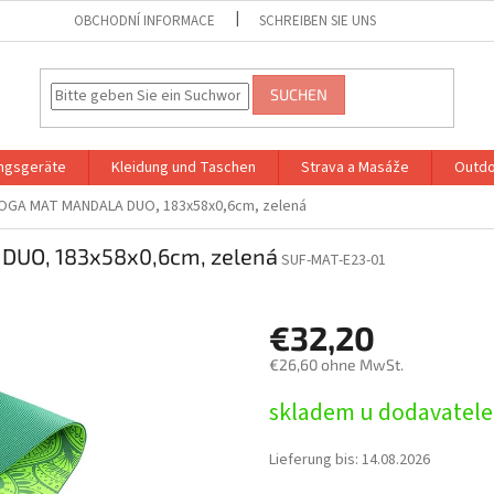
OBCHODNÍ INFORMACE
SCHREIBEN SIE UNS
SUCHEN
ingsgeräte
Kleidung und Taschen
Strava a Masáže
Outdo
YOGA MAT MANDALA DUO, 183x58x0,6cm, zelená
DUO, 183x58x0,6cm, zelená
SUF-MAT-E23-01
€32,20
€26,60 ohne MwSt.
Verkaufspreis:
skladem u dodavatele
Lieferung bis:
14.08.2026