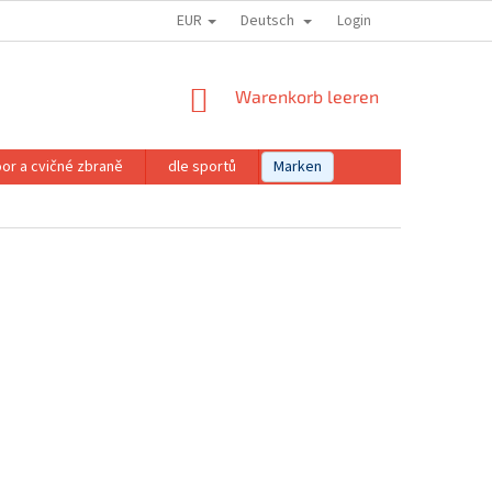
EUR
Deutsch
Login
WARENKORB
Warenkorb leeren
or a cvičné zbraně
dle sportů
Marken