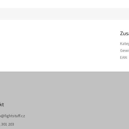
Zus
Kate
Gewi
EAN
:
kt
o
@
fightstuff.cz
 301 203