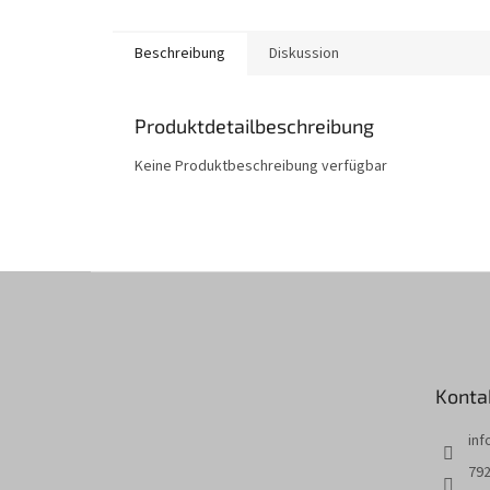
Beschreibung
Diskussion
Produktdetailbeschreibung
Keine Produktbeschreibung verfügbar
F
u
ß
z
e
Konta
i
l
inf
e
792