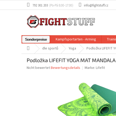
Zum
792 301 203
info@fightstuff.cz
Inhalt
springen
Kampfsportarten - Arming
Train
Sonderpreise
Startseite
dle sportů
Yoga
Podložka LIFEFIT 
Podložka LIFEFIT YOGA MAT MANDALA 
Die
Nicht bewertet
Bewertungsdetails
Marke:
Lifefit
durchschnittliche
Produktbewertung
ist
0,0
von
5
Sternen.