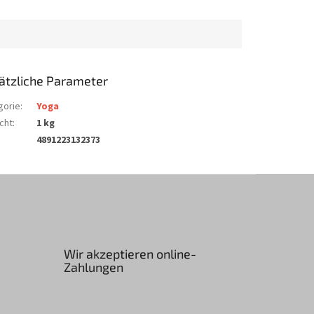
ätzliche Parameter
gorie
:
Yoga
cht
:
1 kg
4891223132373
Wir akzeptieren online-
Zahlungen