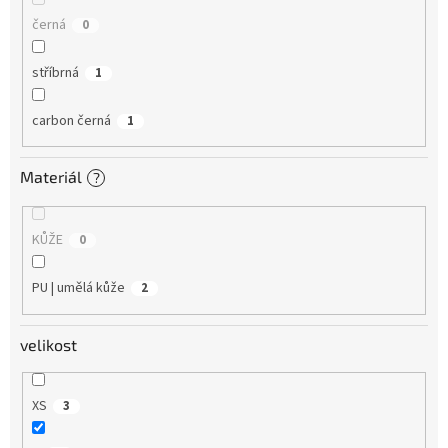
černá
0
stříbrná
1
carbon černá
1
Materiál
?
KŮŽE
0
PU | umělá kůže
2
velikost
XS
3