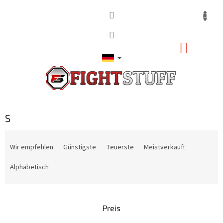
Zum
Inhalt
springen
WARE
S
P
r
Wir empfehlen
Günstigste
Teuerste
Meistverkauft
o
d
Alphabetisch
u
k
t
Preis
s
o