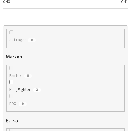
€
40
€
41
r
t
i
e
r
u
Auf Lager
0
n
g
Marken
Fairtex
0
King Fighter
2
RDX
0
Barva