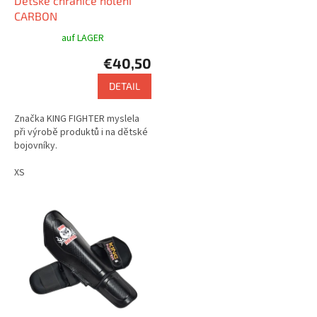
P
Dětské chrániče holení
r
CARBON
o
auf LAGER
d
€40,50
u
k
DETAIL
t
e
Značka KING FIGHTER myslela
při výrobě produktů i na dětské
bojovníky.
XS