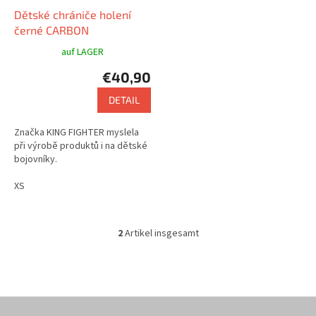
Dětské chrániče holení
černé CARBON
auf LAGER
€40,90
DETAIL
Značka KING FIGHTER myslela
při výrobě produktů i na dětské
bojovníky.
XS
2
Artikel insgesamt
S
t
e
u
e
F
r