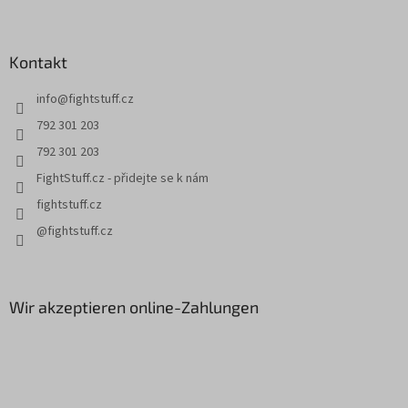
u
e
l
ß
e
z
m
Kontakt
e
e
i
n
info
@
fightstuff.cz
l
t
e
e
792 301 203
d
792 301 203
e
r
FightStuff.cz - přidejte se k nám
L
fightstuff.cz
i
s
@fightstuff.cz
t
e
Wir akzeptieren online-Zahlungen