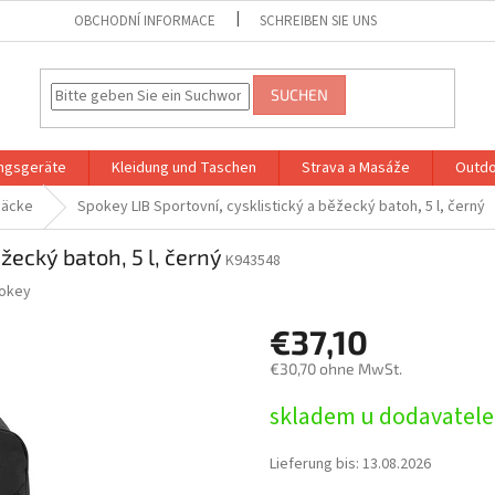
OBCHODNÍ INFORMACE
SCHREIBEN SIE UNS
SUCHEN
ingsgeräte
Kleidung und Taschen
Strava a Masáže
Outdo
säcke
Spokey LIB Sportovní, cysklistický a běžecký batoh, 5 l, černý
žecký batoh, 5 l, černý
K943548
okey
€37,10
€30,70 ohne MwSt.
Verkaufspreis:
skladem u dodavatele
Lieferung bis:
13.08.2026