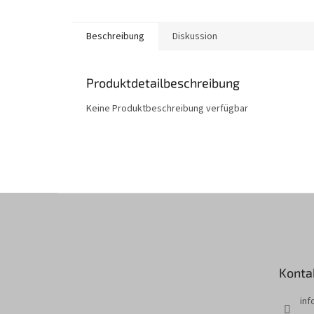
Beschreibung
Diskussion
Produktdetailbeschreibung
Keine Produktbeschreibung verfügbar
F
u
ß
z
e
Konta
i
l
inf
e