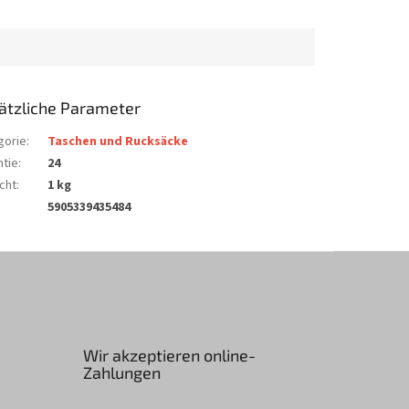
ätzliche Parameter
gorie
:
Taschen und Rucksäcke
ntie
:
24
cht
:
1 kg
5905339435484
Wir akzeptieren online-
Zahlungen