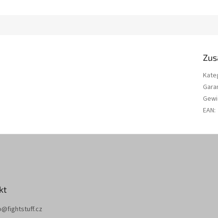
Zus
Kate
Gara
Gewi
EAN
:
kt
o
@
fightstuff.cz