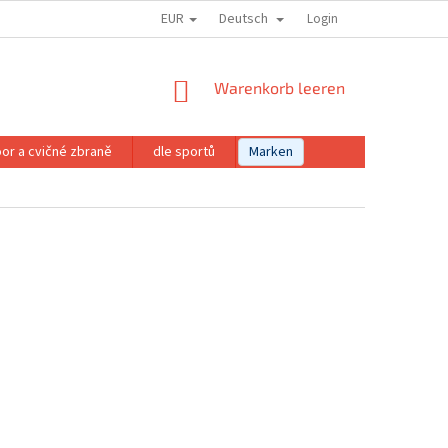
EUR
Deutsch
Login
WARENKORB
Warenkorb leeren
or a cvičné zbraně
dle sportů
Marken