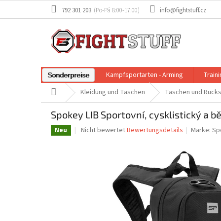
Zum
792 301 203
info@fightstuff.cz
Inhalt
springen
Kampfsportarten - Arming
Train
Sonderpreise
Startseite
Kleidung und Taschen
Taschen und Ruck
Spokey LIB Sportovní, cysklistický a bě
Die
Nicht bewertet
Bewertungsdetails
Marke:
Sp
Neu
durchschnittliche
Produktbewertung
ist
0,0
von
5
Sternen.