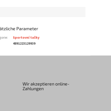
ätzliche Parameter
gorie
:
Sportovní tašky
4891223129939
Wir akzeptieren online-
Zahlungen