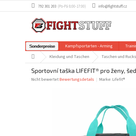
Zum
792 301 203
info@fightstuff.cz
Inhalt
springen
Kampfsportarten - Arming
Train
Sonderpreise
Startseite
Kleidung und Taschen
Taschen und Ruck
Sportovní taška LIFEFIT® pro ženy, še
Die
Nicht bewertet
Bewertungsdetails
Marke:
Lifefit®
durchschnittliche
Produktbewertung
ist
0,0
von
5
Sternen.