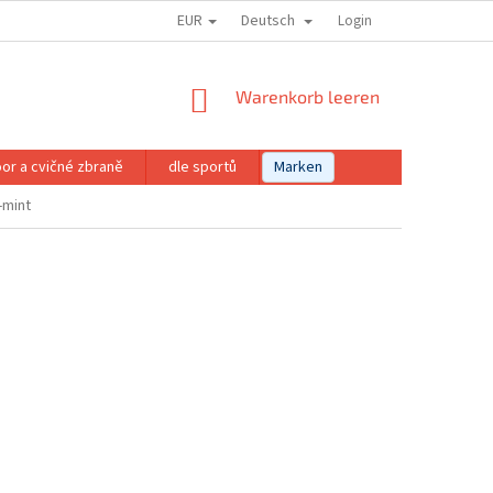
EUR
Deutsch
Login
WARENKORB
Warenkorb leeren
or a cvičné zbraně
dle sportů
Marken
-mint