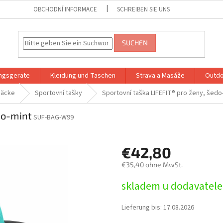
OBCHODNÍ INFORMACE
SCHREIBEN SIE UNS
SUCHEN
ingsgeräte
Kleidung und Taschen
Strava a Masáže
Outdo
säcke
Sportovní tašky
Sportovní taška LIFEFIT® pro ženy, šedo
do-mint
SUF-BAG-W99
€42,80
€35,40 ohne MwSt.
Verkaufspreis:
skladem u dodavatele
Lieferung bis:
17.08.2026