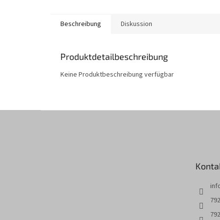
Beschreibung
Diskussion
Produktdetailbeschreibung
Keine Produktbeschreibung verfügbar
F
u
ß
z
e
Konta
i
l
inf
e
792
792