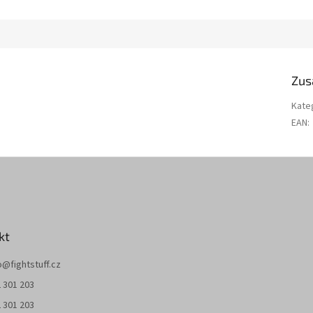
Zus
Kate
EAN
:
kt
o
@
fightstuff.cz
 301 203
 301 203