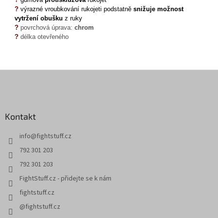
?
výrazné vroubkování rukojeti podstatně
snižuje možnost
vytržení obušku
z ruky
?
povrchová úprava:
chrom
?
d
élka otevřeného
F
u
ß
z
Kontakt
e
i
info
@
fightstuff.cz
l
e
792 301 203
792 301 203
FightStuff.cz - přidejte se k nám
fightstuff.cz
@fightstuff.cz