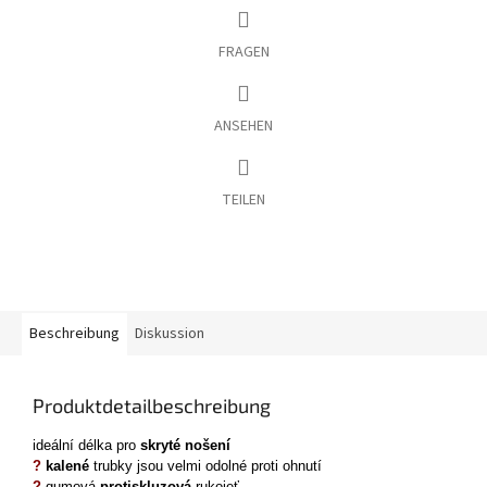
FRAGEN
ANSEHEN
TEILEN
Beschreibung
Diskussion
Produktdetailbeschreibung
ideální délka
pro
skryté nošení
?
kalené
trubky jsou velmi odolné proti ohnutí
?
g
umová
protiskluzová
rukojeť