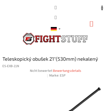
Zum
Inhalt
springen
WARE
Teleskopický obušek 21"(530mm) nekalený
ES-EXB-21N
Die
Nicht bewertet
Bewertungsdetails
durchschnittliche
Marke:
ESP
Produktbewertung
ist
0,0
von
5
Sternen.