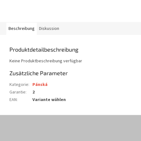
Beschreibung
Diskussion
Produktdetailbeschreibung
Keine Produktbeschreibung verfügbar
Zusätzliche Parameter
Kategorie
:
Pánská
Garantie
:
2
EAN
:
Variante wählen
F
u
ß
z