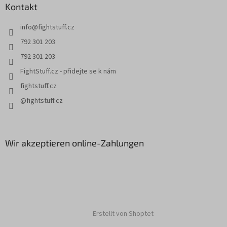
Kontakt
e
i
info
@
fightstuff.cz
l
e
792 301 203
792 301 203
FightStuff.cz - přidejte se k nám
fightstuff.cz
@fightstuff.cz
Wir akzeptieren online-Zahlungen
Erstellt von Shoptet