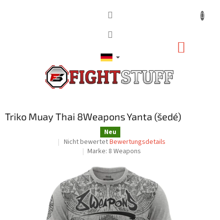
Zum
Inhalt
springen
WARE
Triko Muay Thai 8Weapons Yanta (šedé)
Neu
Die
Nicht bewertet
Bewertungsdetails
durchschnittliche
Marke:
8 Weapons
Produktbewertung
ist
0,0
von
5
Sternen.