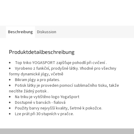
Beschreibung
Diskussion
Produktdetailbeschreibung
Top triko YOGASPORT zajišťuje pohodlí při cvičení .
Vyrobeno z funkční, prodyšné látky. Vhodné pro všechny
formy dynamické jógy, včetně
Bikram jógy a pro pilates.
Potisk látky je proveden pomocí sublimačního tisku, takže
necítíte žádný potisk .
Na triku je vytištěno logo YogaSport
Dostupné v barvách - fialová
Použity barvy nejvyšší kvality, šetrné k pokožce.
Lze prát při 30 stupních v pračce.
F