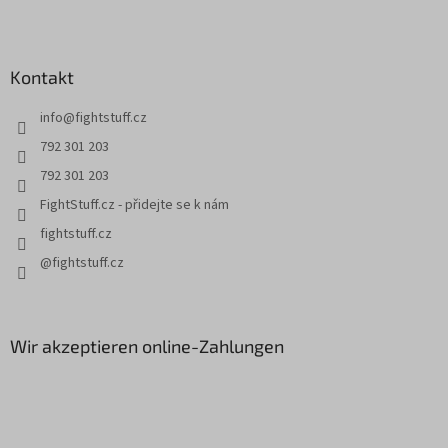
u
ß
z
Kontakt
e
i
info
@
fightstuff.cz
l
e
792 301 203
792 301 203
FightStuff.cz - přidejte se k nám
fightstuff.cz
@fightstuff.cz
Wir akzeptieren online-Zahlungen