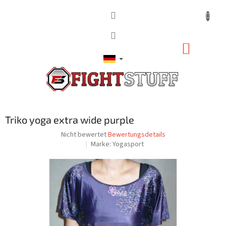
Zum
Inhalt
springen
WARE
Triko yoga extra wide purple
Die
Nicht bewertet
Bewertungsdetails
durchschnittliche
Marke:
Yogasport
Produktbewertung
ist
0,0
von
5
Sternen.