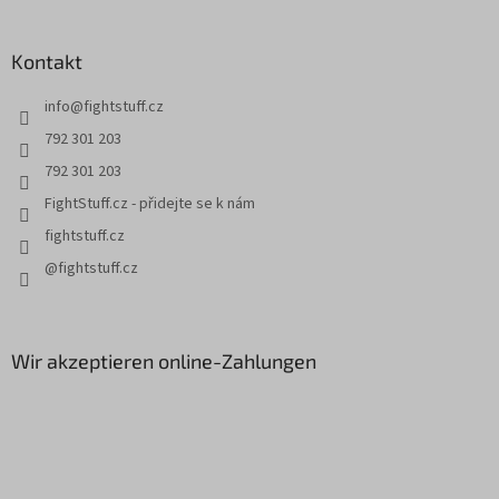
ß
z
Kontakt
e
i
info
@
fightstuff.cz
l
e
792 301 203
792 301 203
FightStuff.cz - přidejte se k nám
fightstuff.cz
@fightstuff.cz
Wir akzeptieren online-Zahlungen