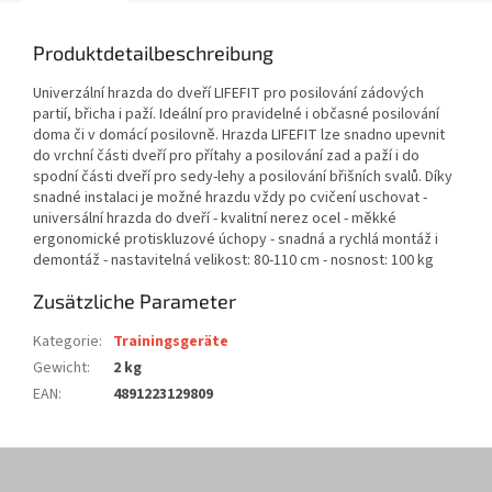
Produktdetailbeschreibung
Univerzální hrazda do dveří LIFEFIT pro posilování zádových
partií, břicha i paží. Ideální pro pravidelné i občasné posilování
doma či v domácí posilovně. Hrazda LIFEFIT lze snadno upevnit
do vrchní části dveří pro přítahy a posilování zad a paží i do
spodní části dveří pro sedy-lehy a posilování břišních svalů. Díky
snadné instalaci je možné hrazdu vždy po cvičení uschovat -
universální hrazda do dveří - kvalitní nerez ocel - měkké
ergonomické protiskluzové úchopy - snadná a rychlá montáž i
demontáž - nastavitelná velikost: 80-110 cm - nosnost: 100 kg
Zusätzliche Parameter
Kategorie
:
Trainingsgeräte
Gewicht
:
2 kg
EAN
:
4891223129809
F
u