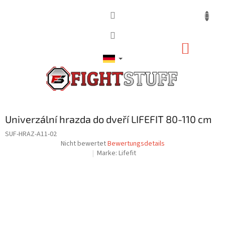
Zum
Inhalt
springen
WARE
Univerzální hrazda do dveří LIFEFIT 80-110 cm
SUF-HRAZ-A11-02
Die
Nicht bewertet
Bewertungsdetails
durchschnittliche
Marke:
Lifefit
Produktbewertung
ist
0,0
von
5
Sternen.