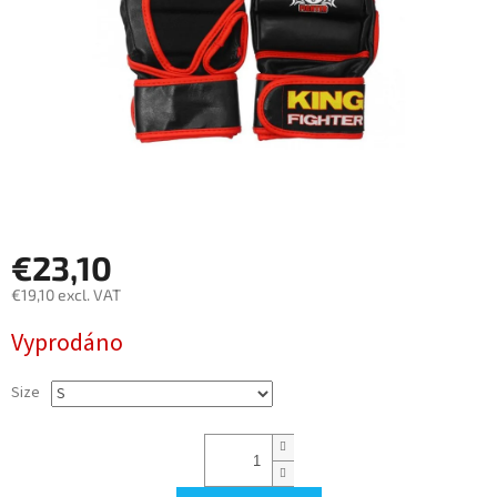
€23,10
€19,10 excl. VAT
Measure
Vyprodáno
price:
Size