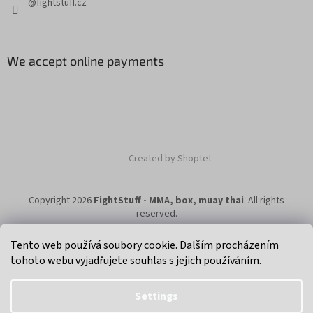
@fightstuff.cz
We accept online payments
Created by Shoptet
Copyright 2026
FightStuff - MMA, box, muay thai
. All rights
reserved.
Tento web používá soubory cookie. Dalším procházením
tohoto webu vyjadřujete souhlas s jejich používáním.
Klikni na super eshop pro cyklisty a bikery.
Settings