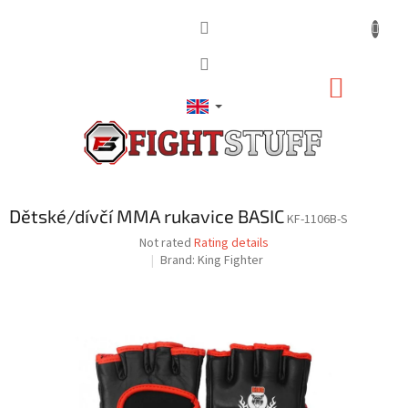
Skip
to
content
SHOPP
CART
Dětské/dívčí MMA rukavice BASIC
KF-1106B-S
The
Not rated
Rating details
average
Brand:
King Fighter
product
rating
is
0,0
out
of
5
stars.