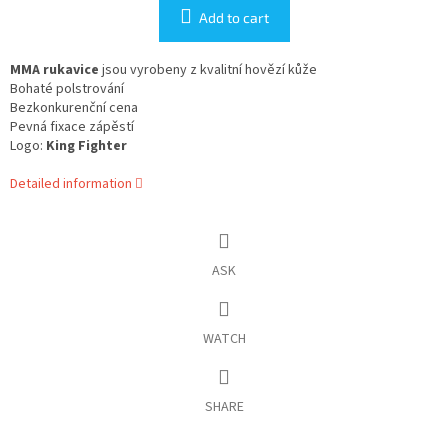
Add to cart
MMA rukavice
jsou vyrobeny z kvalitní hovězí kůže
Bohaté polstrování
Bezkonkurenční cena
Pevná fixace zápěstí
Logo:
King Fighter
Detailed information
ASK
WATCH
SHARE