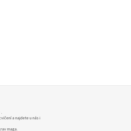
 .
vičení a najdete u nás i
krav maga.