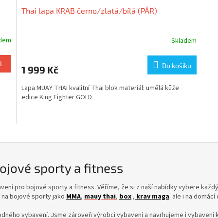
Thai lapa KRAB černo/zlatá/bílá (PÁR)
A
R
adem
Skladem
M
L
Do košíku
1 999 Kč
A
Lapa MUAY THAI kvalitní Thai blok materiál: umělá kůže
edice King Fighter GOLD
ojové sporty a fitness
ení pro bojové sporty a fitness. Věříme, že si z naší nabídky vybere každý
 na bojové sporty jako
MMA
,
mauy thai
,
box
,
krav maga
ale i na domácí c
dného vybavení. Jsme zároveň výrobci vybavení a navrhujeme i vybavení 