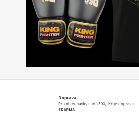
j
o
v
é
s
p
o
r
t
y
a
f
i
t
Doprava
n
Pro objednávky nad 1500,- Kč je doprava
e
ZDARMA
s
s