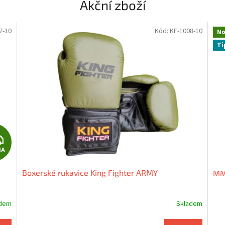
Akční zboží
7-10
Kód:
KF-1008-10
No
Ti
Z
MA
D
Boxerské rukavice King Fighter ARMY
MMA
A
R
adem
Skladem
M