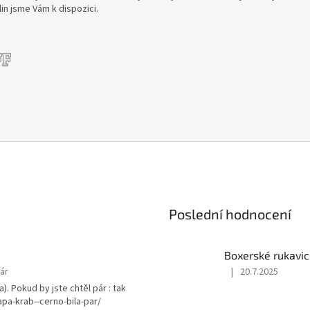
din jsme Vám k dispozici.
Poslední hodnocení
Boxerské rukavic
ár
|
20.7.2025
Hodnocení
). Pokud by jste chtěl pár : tak
produktu
lapa-krab--cerno-bila-par/
je