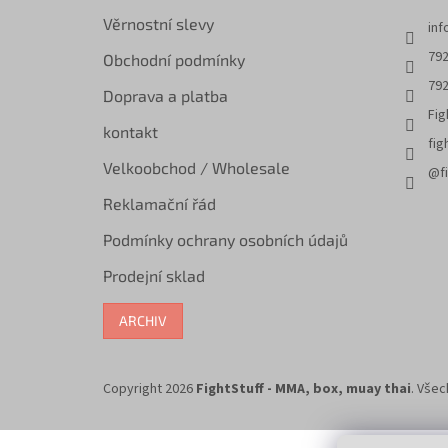
Věrnostní slevy
inf
792
Obchodní podmínky
792
Doprava a platba
Fig
kontakt
fig
Velkoobchod / Wholesale
@fi
Reklamační řád
Podmínky ochrany osobních údajů
Prodejní sklad
ARCHIV
Copyright 2026
FightStuff - MMA, box, muay thai
. Vše