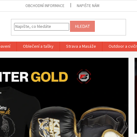
OBCHODNÍ INFORMACE
NAPIŠTE NÁM
HLEDAT
bavení
Oblečení a tašky
Strava a Masáže
Outdoor a cvič