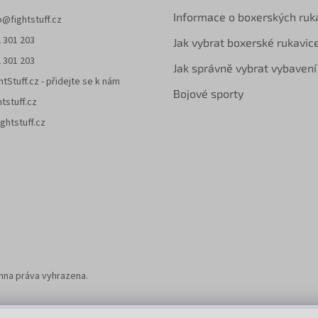
Informace o boxerských ruk
o
@
fightstuff.cz
 301 203
Jak vybrat boxerské rukavic
 301 203
Jak správně vybrat vybavení
htStuff.cz - přidejte se k nám
Bojové sporty
htstuff.cz
ghtstuff.cz
chna práva vyhrazena.