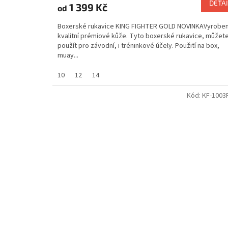
DETAI
1 399 Kč
od
Boxerské rukavice KING FIGHTER GOLD NOVINKAVyroben
kvalitní prémiové kůže. Tyto boxerské rukavice, můžet
použít pro závodní, i tréninkové účely. Použití na box,
muay...
10
12
14
Kód:
KF-1003