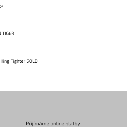
ga
d TIGER
 King Fighter GOLD
Přijímáme online platby