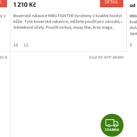
L
DETAIL
1 210 Kč
od
A
y z
Boxerské rukavice KING FIGHTER Vyrobeny z kvalitní hovězí
MMA
e
kůže. Tyto boxerské rukavice, můžete použít pro závodní, i
kval
tréninkové účely. Použití na box, muay thai, krav maga...
dot
zipe
10
12
S
RD-6
Kód:
KF-KPP-BKWH
Z
ZDARMA
D