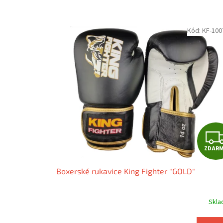
Kód:
KF-100
ZDAR
Boxerské rukavice King Fighter "GOLD"
Skl