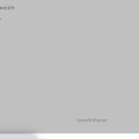
avicích
e
Vytvořil Shoptet