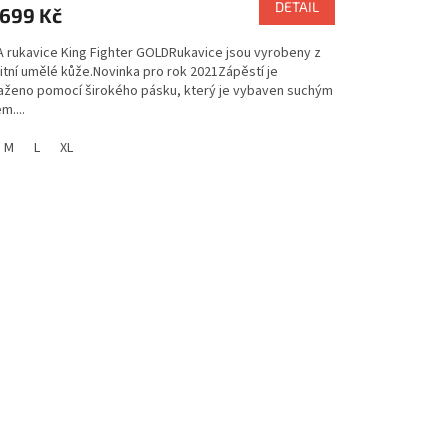
DETAIL
699 Kč
 rukavice King Fighter GOLDRukavice jsou vyrobeny z
itní umělé kůže.Novinka pro rok 2021Zápěstí je
aženo pomocí širokého pásku, který je vybaven suchým
m....
M
L
XL