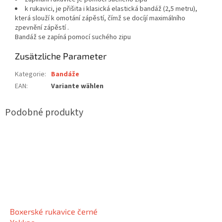
k rukavici, je přišita i klasická elastická bandáž (2,5 metru),
která slouží k omotání zápěstí, čímž se docíjí maximálního
zpevnění zápěstí .
Bandáž se zapíná pomocí suchého zipu
Zusätzliche Parameter
Kategorie
:
Bandáže
EAN
:
Variante wählen
Boxerské rukavice černé