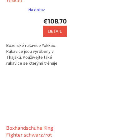
Yokkao
Na dotaz
€108,70
DETAIL
Boxerské rukavice Yokkao.
Rukavice jsou vyrobeny v
Thajsku. Používejte také
rukavice se kterými trénuje
např. Saenchai nebo Buakaw.
Boxhandschuhe King
Fighter schwarz/rot