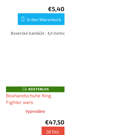
€5,40
In den Warenkorb
Boxerské bandáže : 4,5 metru
KOSTENLOS
K
O
Boxhandschuhe King
S
Fighter weis
T
E
N
Vyprodáno
L
O
€47,50
S
DETAIL