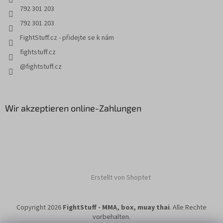
e
792 301 203
792 301 203
FightStuff.cz - přidejte se k nám
fightstuff.cz
@fightstuff.cz
Wir akzeptieren online-Zahlungen
Erstellt von Shoptet
Copyright 2026
FightStuff - MMA, box, muay thai
. Alle Rechte
vorbehalten.