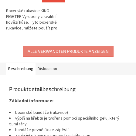
Boxerské rukavice KING
FIGHTER Vyrobeny z kvalitní
hovězí kůže. Tyto boxerské
rukavice, můžete použít pro
závodní, i tréninkové účely.
Použití na box, muay thai, krav
maga...
ALLE VERWANDTEN PRODUKTE ANZEIGEN
Beschreibung
Diskussion
Produktdetailbeschreibung
Základní informace:
boxerské bandáže (rukavice)
výplň na hřebtu je tvořena pomocí speciálního gelu, který
tlumí rány
bandáže pevně fixuje zápěstí
zapínání rukavice je pomocí suchého zipu