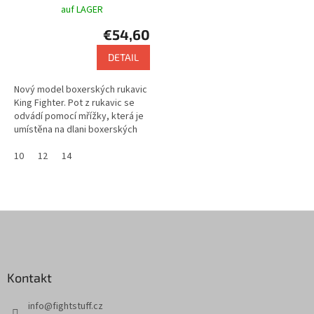
auf LAGER
€54,60
DETAIL
Nový model boxerských rukavic
King Fighter. Pot z rukavic se
odvádí pomocí mřížky, která je
umístěna na dlani boxerských
rukavic.
10
12
14
F
u
ß
z
Kontakt
e
i
info
@
fightstuff.cz
l