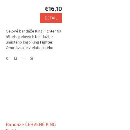
€16,10
DETAIL
Gelové bandáže King Fighter Na
hřbetu gelových bandáží je
umístěno logo King Fighter.
Omotávka je z elatstického
materiálu a je dlouhá 2,5 metru
S
M
L
XL
Bandáže ČERVENÉ KING