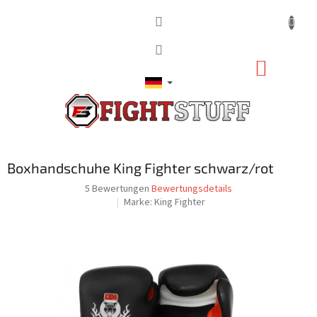
Zum
Inhalt
springen
WARE
Boxhandschuhe King Fighter schwarz/rot
Die
5 Bewertungen
Bewertungsdetails
durchschnittliche
Marke:
King Fighter
Produktbewertung
ist
5,0
von
5
Sternen.