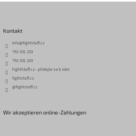
F
u
ß
z
Kontakt
e
i
info
@
fightstuff.cz
l
e
792 301 203
792 301 203
FightStuff.cz - přidejte se k nám
fightstuff.cz
@fightstuff.cz
Wir akzeptieren online-Zahlungen