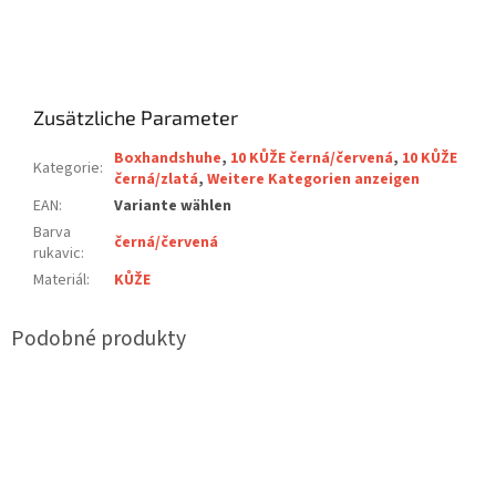
Zusätzliche Parameter
Boxhandshuhe
,
10 KŮŽE černá/červená
,
10 KŮŽE
Kategorie
:
černá/zlatá
,
Weitere Kategorien anzeigen
EAN
:
Variante wählen
Barva
černá/červená
rukavic
:
Materiál
:
KŮŽE