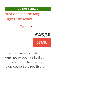
KOSTENLOS
K
O
Boxhandschuhe King
S
Fighter schwarz
T
E
N
Vyprodáno
L
O
€45,30
S
DETAIL
Boxerské rukavice KING
FIGHTER Vyrobeny z kvalitní
hovězí kůže. Tyto boxerské
rukavice, můžete použít pro
závodní, i tréninkové účely.
Použití na box, muay thai, krav
maga...