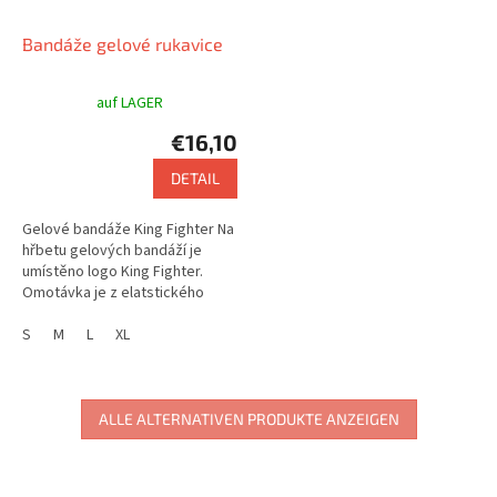
Bandáže gelové rukavice
auf LAGER
€16,10
DETAIL
Gelové bandáže King Fighter Na
hřbetu gelových bandáží je
umístěno logo King Fighter.
Omotávka je z elatstického
materiálu a je dlouhá 2,5 metru
S
M
L
XL
ALLE ALTERNATIVEN PRODUKTE ANZEIGEN