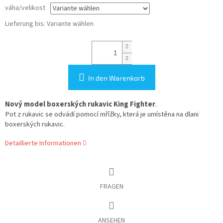
váha/velikost
Lieferung bis:
Variante wählen
In den Warenkorb
Nový model boxerských rukavic King Fighter
.
Pot z rukavic se odvádí pomocí mřížky, která je umístěna na dlani
boxerských rukavic.
Detaillierte Informationen
FRAGEN
ANSEHEN