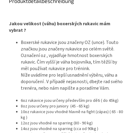
Produktdetailbeschreibung
Jakou velikost (váhu) boxerských rukavic mám
vybrat ?
Boxerské rukavice jsou značeny OZ (unce). Touto
značkou jsou značeny rukavice po celém světě.
Označení oz , vyjadřuje hmotnost boxerských
rukavic. Čím vyšší je váha bojovníka, tím těžší by
měl používat rukavice pro trénink.
Níže uvádíme pro lepší usnadnění výběru, váhu a
doporučení . V případě nejasnosti, dbejte rad svého
trenéra, nebo nám napište a poradíme Vám.
6oz rukavice jsou určeny především pro děti ( do 45kg)
8oz jsou určeny pro juniory (45 - 65 kg)
10oz rukavice jsou vhodné hlavně na fight (zápas) ( 65 - 80
kg )
12oz jsou vhodné na sparring (80 - 90 kg)
14oz jsou vhodné na sparring (cca od 90kg )