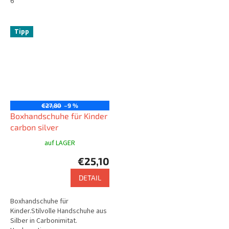
werden.Marke: King Fighter
6
Tipp
€27,80
–9 %
Boxhandschuhe für Kinder
carbon silver
auf LAGER
€25,10
DETAIL
Boxhandschuhe für
Kinder.Stilvolle Handschuhe aus
Silber in Carbonimitat.