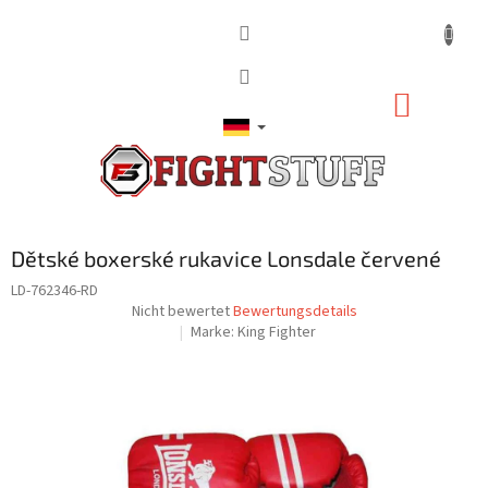
Zum
Inhalt
springen
WARE
Dětské boxerské rukavice Lonsdale červené
LD-762346-RD
Die
Nicht bewertet
Bewertungsdetails
durchschnittliche
Marke:
King Fighter
Produktbewertung
ist
0,0
von
5
Sternen.