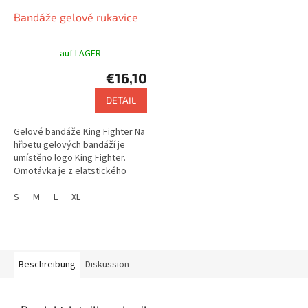
Bandáže gelové rukavice
auf LAGER
€16,10
DETAIL
Gelové bandáže King Fighter Na
hřbetu gelových bandáží je
umístěno logo King Fighter.
Omotávka je z elatstického
materiálu a je dlouhá 2,5 metru
S
M
L
XL
Beschreibung
Diskussion