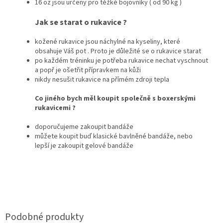
16 oz jsou určeny pro těžké bojovníky ( od 90 kg )
Jak se starat o rukavice ?
kožené rukavice jsou náchylné na kyseliny, které
obsahuje Váš pot . Proto je důležité se o rukavice starat
po každém tréninku je potřeba rukavice nechat vyschnout
a popř je ošetřit přípravkem na kůži
nikdy nesušit rukavice na přímém zdroji tepla
Co jiného bych měl koupit společně s boxerskými
rukavicemi ?
doporučujeme zakoupit bandáže
můžete koupit buď klasické bavlněné bandáže, nebo
lepší je zakoupit gelové bandáže