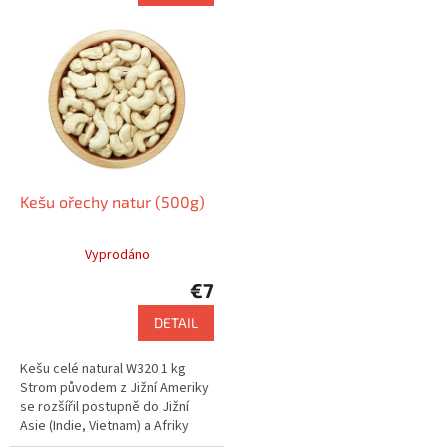
e
Kešu ořechy natur (500g)
Vyprodáno
€7
DETAIL
Kešu celé natural W320 1 kg
Strom původem z Jižní Ameriky
se rozšířil postupně do Jižní
Asie (Indie, Vietnam) a Afriky