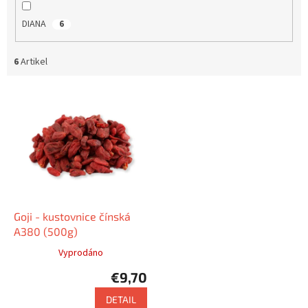
DIANA
6
6
Artikel
L
i
s
t
e
d
e
r
P
Goji - kustovnice čínská
r
A380 (500g)
o
Vyprodáno
d
€9,70
u
k
DETAIL
t