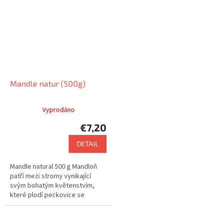
Mandle natur (500g)
Vyprodáno
€7,20
DETAIL
Mandle natural 500 g Mandloň
patří mezi stromy vynikající
svým bohatým květenstvím,
které plodí peckovice se
zeleným chlupatým povrchem