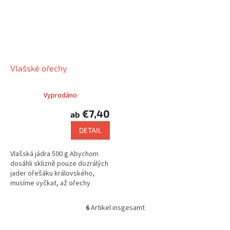
Vlašské ořechy
Vyprodáno
€7,40
ab
DETAIL
Vlašská jádra 500 g Abychom
dosáhli sklizně pouze dozrálých
jader ořešáku královského,
musíme vyčkat, až ořechy
samovolně spadnou na zem.
6
Artikel insgesamt
S
t