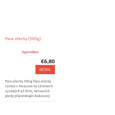
Para ořechy (500g)
Vyprodáno
€6,80
DETAIL
Para ořechy 500 g Para ořechy
rostou v Amazonii na stromech
vysokých až 50 m, nesoucích
plody připomínající kokosový
ořech.