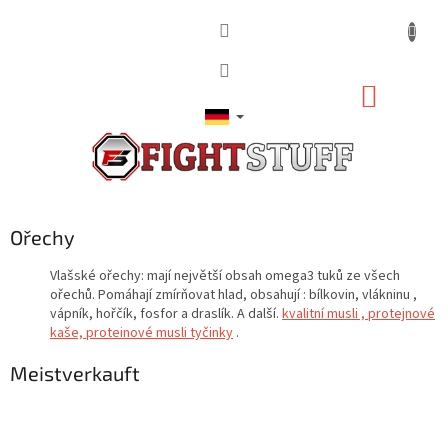
Zum
Inhalt
springen
WARE
Ořechy
Vlašské ořechy: mají největší obsah omega3 tuků ze všech
ořechů. Pomáhají zmírňovat hlad, obsahují : bílkovin, vlákninu ,
vápník, hořčík, fosfor a draslík. A další.
kvalitní musli , protejnové
kaše, proteinové musli tyčinky
.
Meistverkauft