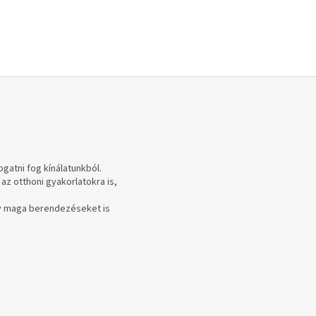
gatni fog kínálatunkból.
z otthoni gyakorlatokra is,
av maga berendezéseket is