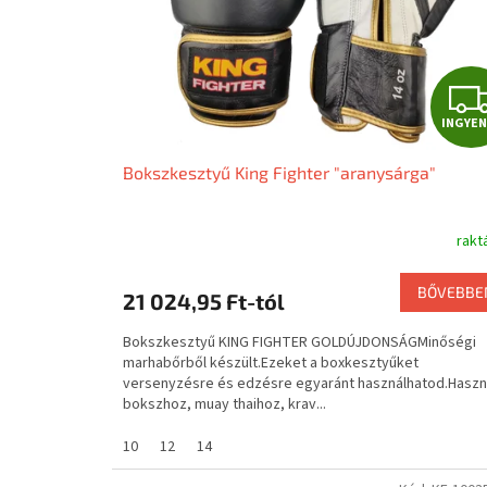
z
d
ő
s
p
INGYEN
o
r
Bokszkesztyű King Fighter "aranysárga"
t
o
k
rakt
h
o
BŐVEBBE
21 024,95 Ft-tól
z
Bokszkesztyű KING FIGHTER GOLDÚJDONSÁGMinőségi
marhabőrből készült.Ezeket a boxkesztyűket
versenyzésre és edzésre egyaránt használhatod.Haszn
bokszhoz, muay thaihoz, krav...
10
12
14