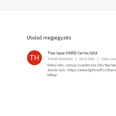
Utolsó megjegyzés
Thai lapa HARD černo/bílá
TH
Tomáš Holzbach
|
24.10.2021
|
Cena za p
Dobrý den, cena je za jeden kus (1ks thai lapa
zkuste tyto : https://www.fightstuff.cz/thai-
Děkuji