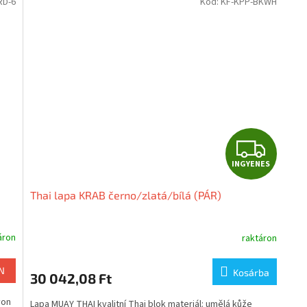
RD-6
Kód:
KF-KPP-BKWH
I
INGYENES
N
Thai lapa KRAB černo/zlatá/bílá (PÁR)
G
Y
áron
raktáron
E
N
Kosárba
30 042,08 Ft
N
yon
Lapa MUAY THAI kvalitní Thai blok materiál: umělá kůže