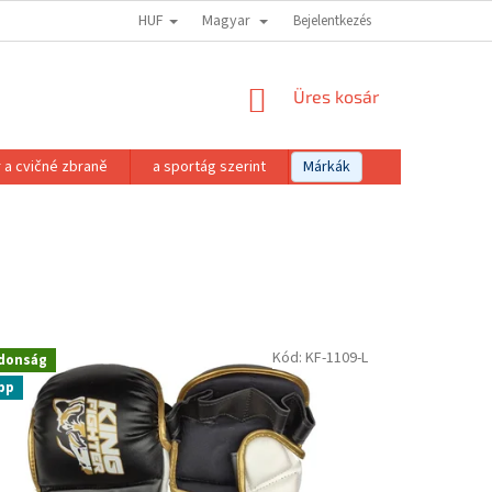
HUF
Magyar
Bejelentkezés
KOSÁR
Üres kosár
 a cvičné zbraně
a sportág szerint
Márkák
Kód:
KF-1109-L
donság
pp