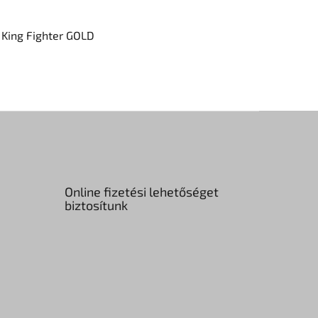
 King Fighter GOLD
Online fizetési lehetőséget
biztosítunk