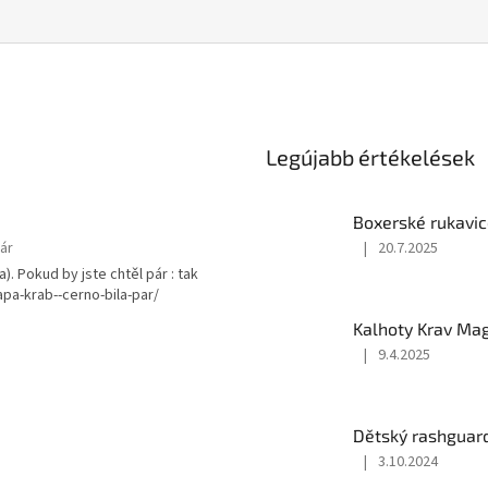
Legújabb értékelések
Boxerské rukavic
ár
|
20.7.2025
A
). Pokud by jste chtěl pár : tak
termék
lapa-krab--cerno-bila-par/
értékelése
5-
Kalhoty Krav Ma
ből
|
9.4.2025
5
A
csillag.
termék
értékelése
5-
Dětský rashguar
ből
|
3.10.2024
4
A