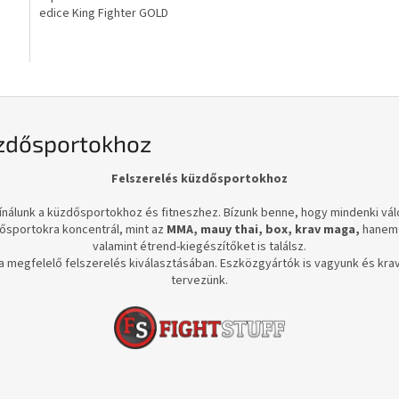
E
edice King Fighter GOLD
S
üzdősportokhoz
Felszerelés küzdősportokhoz
ínálunk a küzdősportokhoz és fitneszhez. Bízunk benne, hogy mindenki válo
ősportokra koncentrál, mint az
MMA, mauy thai, box, krav maga,
hanem a
valamint étrend-kiegészítőket is találsz.
a megfelelő felszerelés kiválasztásában. Eszközgyártók is vagyunk és kr
tervezünk.