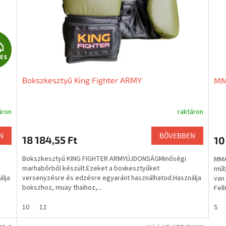
I
ES
N
Bokszkesztyű King Fighter ARMY
MMA
G
Y
áron
raktáron
E
N
BŐVEBBEN
18 184,55 Ft
10
N
Bokszkesztyű KING FIGHTER ARMYÚJDONSÁGMinőségi
MMA
E
marhabőrből készült.Ezeket a boxkesztyűket
műb
álja
versenyzésre és edzésre egyaránt használhatod.Használja
van
bokszhoz, muay thaihoz,...
Felh
S
10
12
S