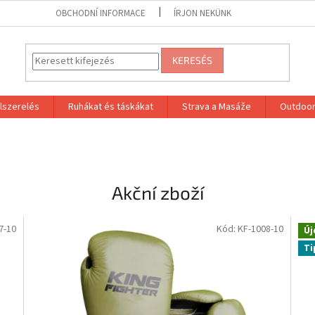
OBCHODNÍ INFORMACE
ÍRJON NEKÜNK
KERESÉS
lszerelés
Ruhákat és táskákat
Strava a Masáže
Outdoor
Akční zboží
7-10
Kód:
KF-1008-10
Új
Ti