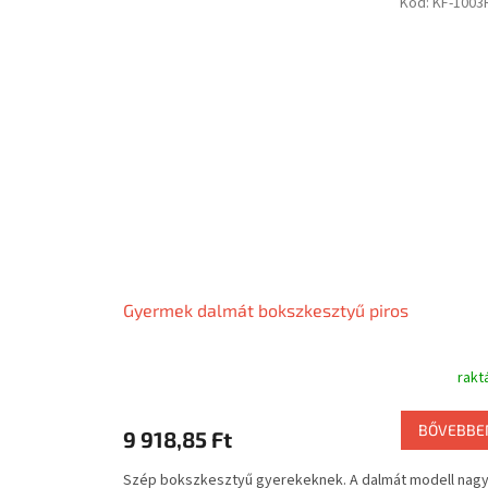
Kód:
KF-1003
Gyermek dalmát bokszkesztyű piros
rakt
BŐVEBBE
9 918,85 Ft
Szép bokszkesztyű gyerekeknek. A dalmát modell nag