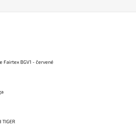
e Fairtex BGV1 - červené
ga
d TIGER