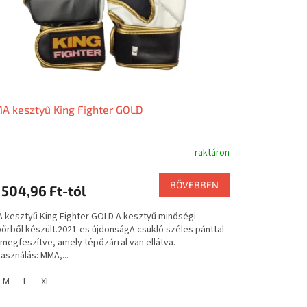
 kesztyű King Fighter GOLD
raktáron
BŐVEBBEN
 504,96 Ft-tól
 kesztyű King Fighter GOLD A kesztyű minőségi
őrből készült.2021-es újdonságA csukló széles pánttal
 megfeszítve, amely tépőzárral van ellátva.
asználás: MMA,...
M
L
XL