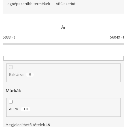
m
Legnépszerűbb termékek
ABC szerint
é
k
e
Ár
k
r
5933
Ft
56049
Ft
e
n
d
e
z
é
Raktáron
0
s
e
Márkák
ACRA
10
Megjeleníthető tételek
15