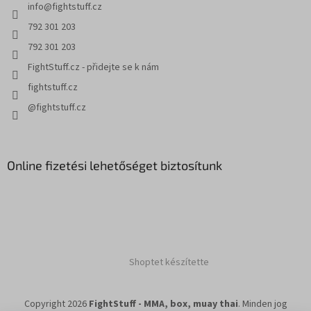
t
info
@
fightstuff.cz
á
s
792 301 203
e
792 301 203
l
e
FightStuff.cz - přidejte se k nám
m
fightstuff.cz
e
i
@fightstuff.cz
Online fizetési lehetőséget biztosítunk
Shoptet készítette
Copyright 2026
FightStuff - MMA, box, muay thai
. Minden jog