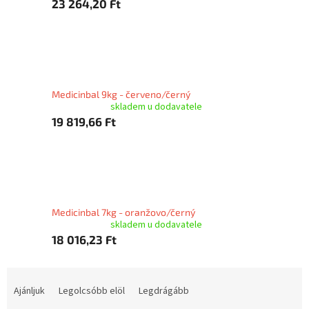
23 264,20 Ft
Medicinbal 9kg - červeno/černý
skladem u dodavatele
19 819,66 Ft
Medicinbal 7kg - oranžovo/černý
skladem u dodavatele
18 016,23 Ft
T
e
Ajánljuk
Legolcsóbb elöl
Legdrágább
r