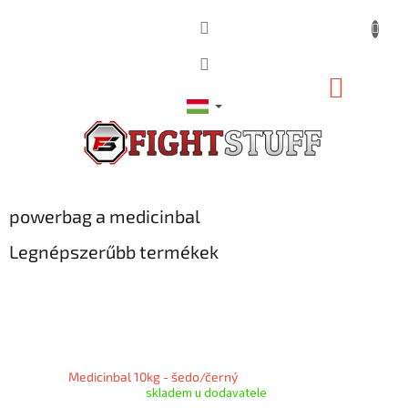
Ugrás
a
fő
tartalomhoz
KOSÁR
powerbag a medicinbal
Legnépszerűbb termékek
Medicinbal 10kg - šedo/černý
skladem u dodavatele