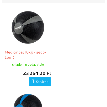
T
e
r
m
é
k
e
k
l
Medicinbal 10kg - šedo/
i
černý
s
skladem u dodavatele
t
23 264,20 Ft
á
j
Kosárba
a